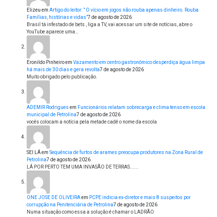
Elizeu
em
Artigo do leitor: ” O vício em jogos não rouba apenas dinheiro. Rouba
Famílias, histórias e vidas”
7 de agosto de 2026
Brasil tá infestado de bets , liga a TV, vai acessar um site de notícias, abre o
YouTube aparece uma…
Eronildo Pinheiro
em
Vazamento em centro gastronômico desperdiça água limpa
há mais de 30 dias e gera revolta
7 de agosto de 2026
Muito obrigado pelo publicação.
ADEMIR Rodrigues
em
Funcionários relatam sobrecarga e clima tenso em escola
municipal de Petrolina
7 de agosto de 2026
vocês colocam a notícia pela metade cadê o nome da escola
SEI LÁ
em
Sequência de furtos de arames preocupa produtores na Zona Rural de
Petrolina
7 de agosto de 2026
LÁ POR PERTO TEM UMA INVASÃO DE TERRAS......
ONE JOSE DE OLIVEIRA
em
PCPE indicia ex-diretor e mais 8 suspeitos por
corrupção na Penitenciária de Petrolina
7 de agosto de 2026
Numa situação como essa a solução é chamar o LADRÃO