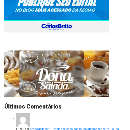
Últimos Comentários
Elizeu
em
Artigo do leitor: ” O vício em jogos não rouba apenas dinheiro. Rouba