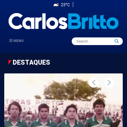
23°C
Search
MENU
Searc
for:
DESTAQUES