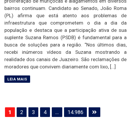
proliferação de muriçocas e alagamentos em diversos
bairros continuam. Candidato ao Senado, João Roma
(PL) afirma que está atento aos problemas de
infraestrutura que comprometem o dia a dia da
população e destaca que a participação ativa de sua
suplente Suzana Ramos (PSDB) é fundamental para a
busca de soluções para a região. “Nos últimos dias,
recebi inúmeros vídeos da Suzana mostrando a
realidade dos canais de Juazeiro. São reclamações de
moradores que convivem diariamente com lixo, […]
Paginação
1
2
3
4
…
14.986
de
posts