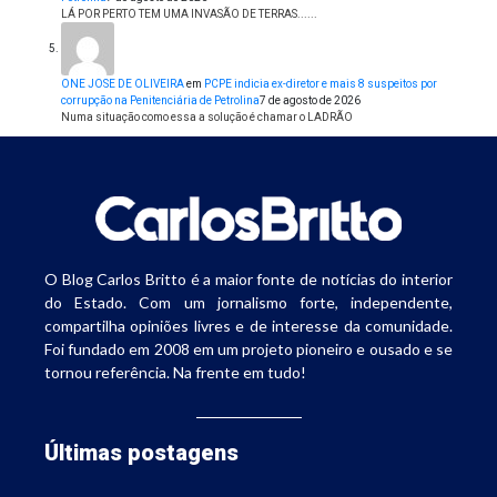
LÁ POR PERTO TEM UMA INVASÃO DE TERRAS......
ONE JOSE DE OLIVEIRA
em
PCPE indicia ex-diretor e mais 8 suspeitos por
corrupção na Penitenciária de Petrolina
7 de agosto de 2026
Numa situação como essa a solução é chamar o LADRÃO
O Blog Carlos Britto é a maior fonte de notícias do interior
do Estado. Com um jornalismo forte, independente,
compartilha opiniões livres e de interesse da comunidade.
Foi fundado em 2008 em um projeto pioneiro e ousado e se
tornou referência. Na frente em tudo!
Últimas postagens