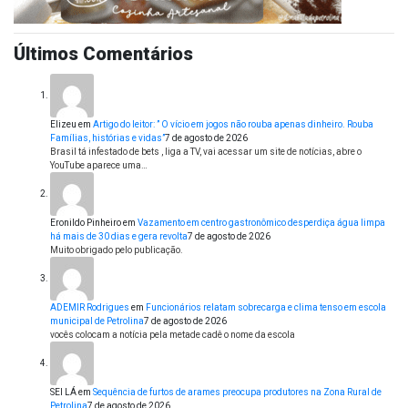
Últimos Comentários
Elizeu
em
Artigo do leitor: ” O vício em jogos não rouba apenas dinheiro. Rouba
Famílias, histórias e vidas”
7 de agosto de 2026
Brasil tá infestado de bets , liga a TV, vai acessar um site de notícias, abre o
YouTube aparece uma…
Eronildo Pinheiro
em
Vazamento em centro gastronômico desperdiça água limpa
há mais de 30 dias e gera revolta
7 de agosto de 2026
Muito obrigado pelo publicação.
ADEMIR Rodrigues
em
Funcionários relatam sobrecarga e clima tenso em escola
municipal de Petrolina
7 de agosto de 2026
vocês colocam a notícia pela metade cadê o nome da escola
SEI LÁ
em
Sequência de furtos de arames preocupa produtores na Zona Rural de
Petrolina
7 de agosto de 2026