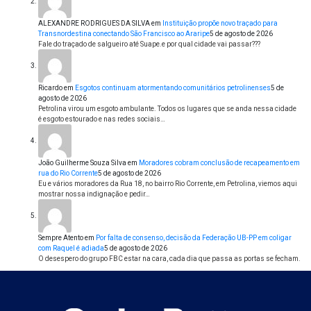
ALEXANDRE RODRIGUES DA SILVA
em
Instituição propõe novo traçado para
Transnordestina conectando São Francisco ao Araripe
5 de agosto de 2026
Fale do traçado de salgueiro até Suape.e por qual cidade vai passar???
Ricardo
em
Esgotos continuam atormentando comunitários petrolinenses
5 de
agosto de 2026
Petrolina virou um esgoto ambulante. Todos os lugares que se anda nessa cidade
é esgoto estourado e nas redes sociais…
João Guilherme Souza Silva
em
Moradores cobram conclusão de recapeamento em
rua do Rio Corrente
5 de agosto de 2026
Eu e vários moradores da Rua 18, no bairro Rio Corrente, em Petrolina, viemos aqui
mostrar nossa indignação e pedir…
Sempre Atento
em
Por falta de consenso, decisão da Federação UB-PP em coligar
com Raquel é adiada
5 de agosto de 2026
O desespero do grupo FBC estar na cara, cada dia que passa as portas se fecham.