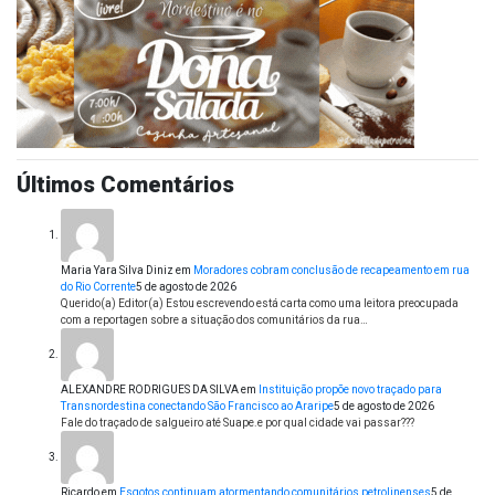
Últimos Comentários
Maria Yara Silva Diniz
em
Moradores cobram conclusão de recapeamento em rua
do Rio Corrente
5 de agosto de 2026
Querido(a) Editor(a) Estou escrevendo está carta como uma leitora preocupada
com a reportagen sobre a situação dos comunitários da rua…
ALEXANDRE RODRIGUES DA SILVA
em
Instituição propõe novo traçado para
Transnordestina conectando São Francisco ao Araripe
5 de agosto de 2026
Fale do traçado de salgueiro até Suape.e por qual cidade vai passar???
Ricardo
em
Esgotos continuam atormentando comunitários petrolinenses
5 de