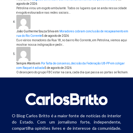
agosto de 2026
Petrolina virou um esgoto ambulante. Todos os lugares que se anda nessa cidade
é esgoto estourado e nas redes sociais…
João Guilherme Souza Silva
em
Moradores cobram conclusão de recapeamento em
rua do Rio Corrente
5 de agosto de 2026
Eu e vários moradores da Rua 18, no bairro Rio Corrente, em Petrolina, viemos aqui
mostrar nossa indignação e pedir…
Sempre Atento
em
Por falta de consenso, decisão da Federação UB-PP em coligar
com Raquel é adiada
5 de agosto de 2026
O desespero do grupo FBC estar na cara, cada dia que passa as portas se fecham.
O Blog Carlos Britto é a maior fonte de notícias do interior
do Estado. Com um jornalismo forte, independente,
compartilha opiniões livres e de interesse da comunidade.