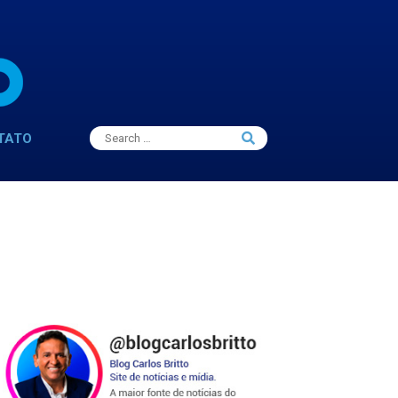
Search
TATO
Search
for: