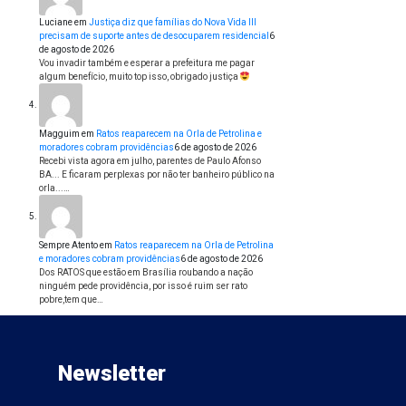
Luciane
em
Justiça diz que famílias do Nova Vida III
precisam de suporte antes de desocuparem residencial
6
de agosto de 2026
Vou invadir também e esperar a prefeitura me pagar
algum benefício, muito top isso, obrigado justiça
Magguim
em
Ratos reaparecem na Orla de Petrolina e
moradores cobram providências
6 de agosto de 2026
Recebi vista agora em julho, parentes de Paulo Afonso
BA... E ficaram perplexas por não ter banheiro público na
orla...…
Sempre Atento
em
Ratos reaparecem na Orla de Petrolina
e moradores cobram providências
6 de agosto de 2026
Dos RATOS que estão em Brasília roubando a nação
ninguém pede providência, por isso é ruim ser rato
pobre,tem que…
Newsletter