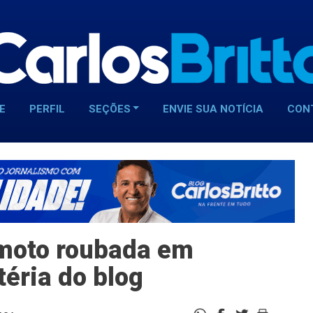
E
PERFIL
SEÇÕES
ENVIE SUA NOTÍCIA
CON
a moto roubada em
téria do blog