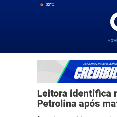
32°C
HOM
Leitora identific
Petrolina após ma