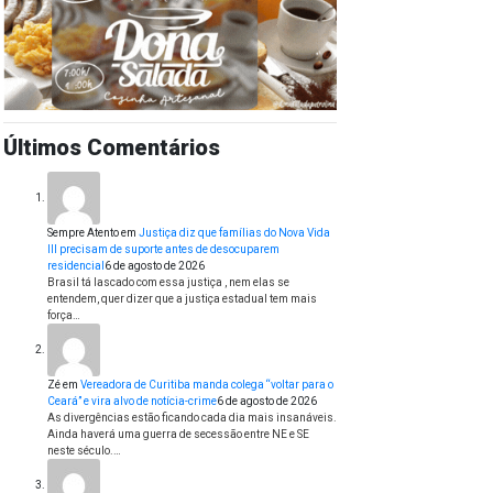
Últimos Comentários
Sempre Atento
em
Justiça diz que famílias do Nova Vida
III precisam de suporte antes de desocuparem
residencial
6 de agosto de 2026
Brasil tá lascado com essa justiça , nem elas se
entendem, quer dizer que a justiça estadual tem mais
força…
Zé
em
Vereadora de Curitiba manda colega “voltar para o
Ceará” e vira alvo de notícia-crime
6 de agosto de 2026
As divergências estão ficando cada dia mais insanáveis.
Ainda haverá uma guerra de secessão entre NE e SE
neste século.…