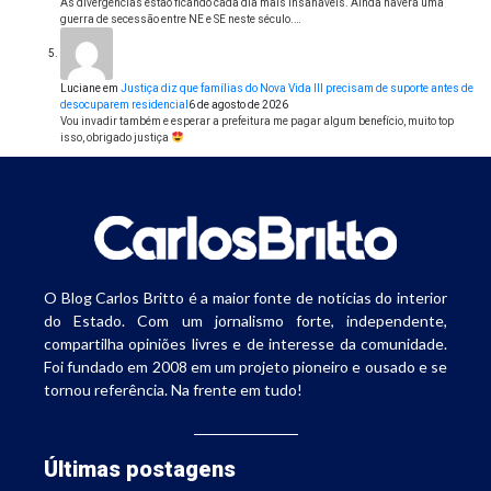
As divergências estão ficando cada dia mais insanáveis. Ainda haverá uma
guerra de secessão entre NE e SE neste século.…
Luciane
em
Justiça diz que famílias do Nova Vida III precisam de suporte antes de
desocuparem residencial
6 de agosto de 2026
Vou invadir também e esperar a prefeitura me pagar algum benefício, muito top
isso, obrigado justiça
O Blog Carlos Britto é a maior fonte de notícias do interior
do Estado. Com um jornalismo forte, independente,
compartilha opiniões livres e de interesse da comunidade.
Foi fundado em 2008 em um projeto pioneiro e ousado e se
tornou referência. Na frente em tudo!
Últimas postagens