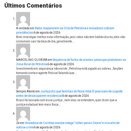
Últimos Comentários
A verdade
em
Ratos reaparecem na Orla de Petrolina e moradores cobram
providências
6 de agosto de 2026
Bom investigar melhor esta informação, pois ratos não tem hábito diurno, eles não
costumam sair da toca de dia, geralmente…
MARCELINO OLIVEIRA
em
Sequência de furtos de arames preocupa produtores na
Zona Rural de Petrolina
6 de agosto de 2026
Investimento em segurança não existe , Petrolina está jogado as cobras , facções
tomando conta e agente Policial falando que…
Sempre Atento
em
Justiça diz que famílias do Nova Vida III precisam de suporte
antes de desocuparem residencial
6 de agosto de 2026
Brasil tá lascado com essa justiça , nem elas se entendem, quer dizer que a
justiça estadual tem mais força…
Zé
em
Vereadora de Curitiba manda colega “voltar para o Ceará” e vira alvo de
notícia-crime
6 de agosto de 2026