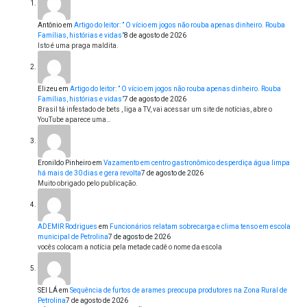
Antônio
em
Artigo do leitor: ” O vício em jogos não rouba apenas dinheiro. Rouba
Famílias, histórias e vidas”
8 de agosto de 2026
Isto é uma praga maldita.
Elizeu
em
Artigo do leitor: ” O vício em jogos não rouba apenas dinheiro. Rouba
Famílias, histórias e vidas”
7 de agosto de 2026
Brasil tá infestado de bets , liga a TV, vai acessar um site de notícias, abre o
YouTube aparece uma…
Eronildo Pinheiro
em
Vazamento em centro gastronômico desperdiça água limpa
há mais de 30 dias e gera revolta
7 de agosto de 2026
Muito obrigado pelo publicação.
ADEMIR Rodrigues
em
Funcionários relatam sobrecarga e clima tenso em escola
municipal de Petrolina
7 de agosto de 2026
vocês colocam a notícia pela metade cadê o nome da escola
SEI LÁ
em
Sequência de furtos de arames preocupa produtores na Zona Rural de
Petrolina
7 de agosto de 2026