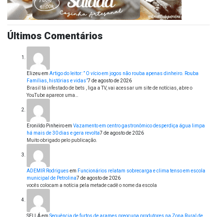
Últimos Comentários
Elizeu
em
Artigo do leitor: ” O vício em jogos não rouba apenas dinheiro. Rouba
Famílias, histórias e vidas”
7 de agosto de 2026
Brasil tá infestado de bets , liga a TV, vai acessar um site de notícias, abre o
YouTube aparece uma…
Eronildo Pinheiro
em
Vazamento em centro gastronômico desperdiça água limpa
há mais de 30 dias e gera revolta
7 de agosto de 2026
Muito obrigado pelo publicação.
ADEMIR Rodrigues
em
Funcionários relatam sobrecarga e clima tenso em escola
municipal de Petrolina
7 de agosto de 2026
vocês colocam a notícia pela metade cadê o nome da escola
SEI LÁ
em
Sequência de furtos de arames preocupa produtores na Zona Rural de