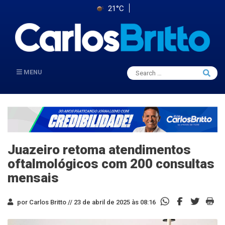
21°C
Search
MENU
Searc
for:
Juazeiro retoma atendimentos
oftalmológicos com 200 consultas
mensais
por Carlos Britto //
23 de abril de 2025 às 08:16