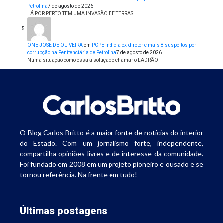
Petrolina
7 de agosto de 2026
LÁ POR PERTO TEM UMA INVASÃO DE TERRAS......
ONE JOSE DE OLIVEIRA
em
PCPE indicia ex-diretor e mais 8 suspeitos por
corrupção na Penitenciária de Petrolina
7 de agosto de 2026
Numa situação como essa a solução é chamar o LADRÃO
O Blog Carlos Britto é a maior fonte de notícias do interior
do Estado. Com um jornalismo forte, independente,
compartilha opiniões livres e de interesse da comunidade.
Foi fundado em 2008 em um projeto pioneiro e ousado e se
tornou referência. Na frente em tudo!
Últimas postagens