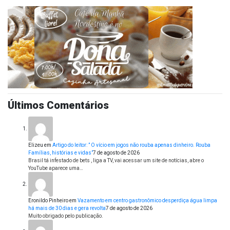
Últimos Comentários
Elizeu
em
Artigo do leitor: ” O vício em jogos não rouba apenas dinheiro. Rouba
Famílias, histórias e vidas”
7 de agosto de 2026
Brasil tá infestado de bets , liga a TV, vai acessar um site de notícias, abre o
YouTube aparece uma…
Eronildo Pinheiro
em
Vazamento em centro gastronômico desperdiça água limpa
há mais de 30 dias e gera revolta
7 de agosto de 2026
Muito obrigado pelo publicação.