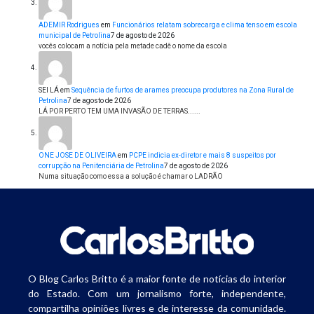
ADEMIR Rodrigues
em
Funcionários relatam sobrecarga e clima tenso em escola
municipal de Petrolina
7 de agosto de 2026
vocês colocam a notícia pela metade cadê o nome da escola
SEI LÁ
em
Sequência de furtos de arames preocupa produtores na Zona Rural de
Petrolina
7 de agosto de 2026
LÁ POR PERTO TEM UMA INVASÃO DE TERRAS......
ONE JOSE DE OLIVEIRA
em
PCPE indicia ex-diretor e mais 8 suspeitos por
corrupção na Penitenciária de Petrolina
7 de agosto de 2026
Numa situação como essa a solução é chamar o LADRÃO
O Blog Carlos Britto é a maior fonte de notícias do interior
do Estado. Com um jornalismo forte, independente,
compartilha opiniões livres e de interesse da comunidade.