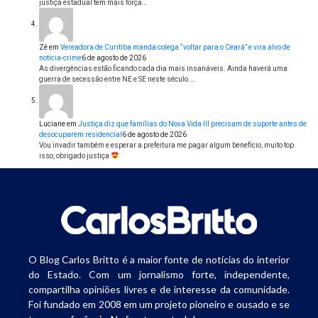
justiça estadual tem mais força…
Zé
em
Vereadora de Curitiba manda colega “voltar para o Ceará” e vira alvo de
notícia-crime
6 de agosto de 2026
As divergências estão ficando cada dia mais insanáveis. Ainda haverá uma
guerra de secessão entre NE e SE neste século.…
Luciane
em
Justiça diz que famílias do Nova Vida III precisam de suporte antes de
desocuparem residencial
6 de agosto de 2026
Vou invadir também e esperar a prefeitura me pagar algum benefício, muito top
isso, obrigado justiça
O Blog Carlos Britto é a maior fonte de notícias do interior
do Estado. Com um jornalismo forte, independente,
compartilha opiniões livres e de interesse da comunidade.
Foi fundado em 2008 em um projeto pioneiro e ousado e se