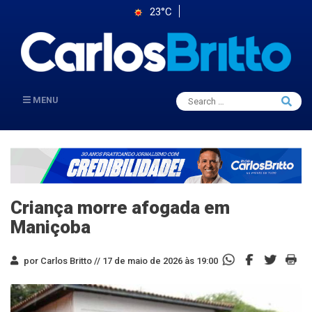
23°C
Search
MENU
Searc
for:
Criança morre afogada em
Maniçoba
por Carlos Britto //
17 de maio de 2026 às 19:00