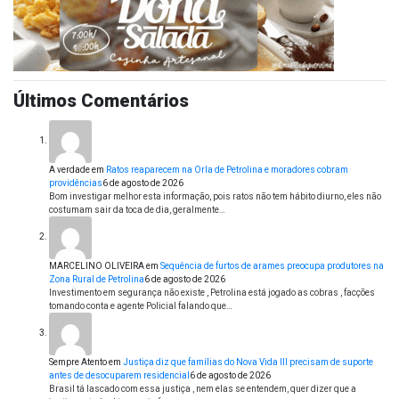
Últimos Comentários
A verdade
em
Ratos reaparecem na Orla de Petrolina e moradores cobram
providências
6 de agosto de 2026
Bom investigar melhor esta informação, pois ratos não tem hábito diurno, eles não
costumam sair da toca de dia, geralmente…
MARCELINO OLIVEIRA
em
Sequência de furtos de arames preocupa produtores na
Zona Rural de Petrolina
6 de agosto de 2026
Investimento em segurança não existe , Petrolina está jogado as cobras , facções
tomando conta e agente Policial falando que…
Sempre Atento
em
Justiça diz que famílias do Nova Vida III precisam de suporte
antes de desocuparem residencial
6 de agosto de 2026
Brasil tá lascado com essa justiça , nem elas se entendem, quer dizer que a