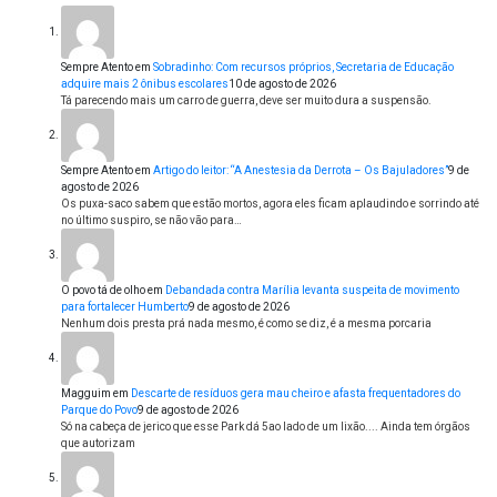
Sempre Atento
em
Sobradinho: Com recursos próprios, Secretaria de Educação
adquire mais 2 ônibus escolares
10 de agosto de 2026
Tá parecendo mais um carro de guerra, deve ser muito dura a suspensão.
Sempre Atento
em
Artigo do leitor: “A Anestesia da Derrota – Os Bajuladores”
9 de
agosto de 2026
Os puxa-saco sabem que estão mortos, agora eles ficam aplaudindo e sorrindo até
no último suspiro, se não vão para…
O povo tá de olho
em
Debandada contra Marília levanta suspeita de movimento
para fortalecer Humberto
9 de agosto de 2026
Nenhum dois presta prá nada mesmo, é como se diz, é a mesma porcaria
Magguim
em
Descarte de resíduos gera mau cheiro e afasta frequentadores do
Parque do Povo
9 de agosto de 2026
Só na cabeça de jerico que esse Park dá 5ao lado de um lixão.... Ainda tem órgãos
que autorizam