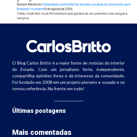
Sempre Atento
em
Debandada contra Marília levanta suspeita de movimento para
fortalecer Humberto
9 de agosto de 2026
Credo, Credo tem muito Pernambuco que gostam de ser jumentos e dá sangue a
vampira.
O Blog Carlos Britto é a maior fonte de notícias do interior
do Estado. Com um jornalismo forte, independente,
compartilha opiniões livres e de interesse da comunidade.
Foi fundado em 2008 em um projeto pioneiro e ousado e se
tornou referência. Na frente em tudo!
Últimas postagens
Mais comentadas