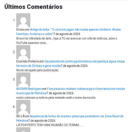
Últimos Comentários
Elizeu
em
Artigo do leitor: ” O vício em jogos não rouba apenas dinheiro. Rouba
Famílias, histórias e vidas”
7 de agosto de 2026
Brasil tá infestado de bets , liga a TV, vai acessar um site de notícias, abre o
YouTube aparece uma…
Eronildo Pinheiro
em
Vazamento em centro gastronômico desperdiça água limpa
há mais de 30 dias e gera revolta
7 de agosto de 2026
Muito obrigado pelo publicação.
ADEMIR Rodrigues
em
Funcionários relatam sobrecarga e clima tenso em escola
municipal de Petrolina
7 de agosto de 2026
vocês colocam a notícia pela metade cadê o nome da escola
SEI LÁ
em
Sequência de furtos de arames preocupa produtores na Zona Rural de
Petrolina
7 de agosto de 2026
LÁ POR PERTO TEM UMA INVASÃO DE TERRAS......