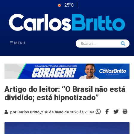
25°C
Search
MENU
Searc
for:
Artigo do leitor: “O Brasil não está
dividido; está hipnotizado”
por Carlos Britto //
16 de maio de 2026 às 21:49