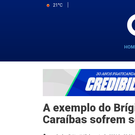
21°C
HOM
A exemplo do Bríg
Caraíbas sofrem 