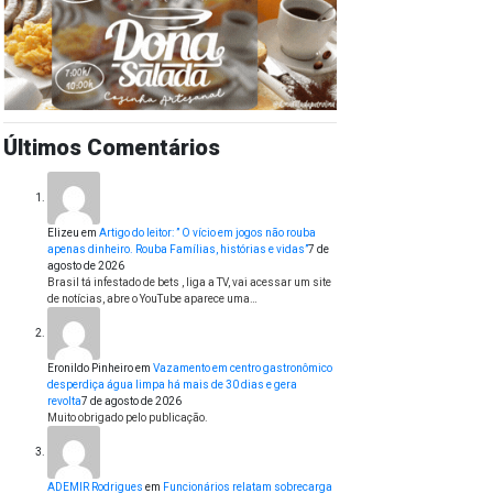
Últimos Comentários
Elizeu
em
Artigo do leitor: ” O vício em jogos não rouba
apenas dinheiro. Rouba Famílias, histórias e vidas”
7 de
agosto de 2026
Brasil tá infestado de bets , liga a TV, vai acessar um site
de notícias, abre o YouTube aparece uma…
Eronildo Pinheiro
em
Vazamento em centro gastronômico
desperdiça água limpa há mais de 30 dias e gera
revolta
7 de agosto de 2026
Muito obrigado pelo publicação.
ADEMIR Rodrigues
em
Funcionários relatam sobrecarga