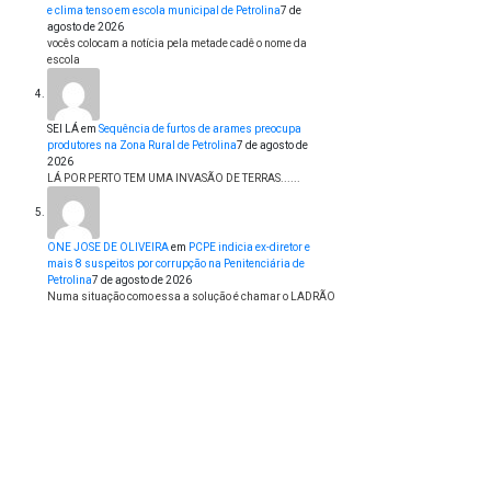
e clima tenso em escola municipal de Petrolina
7 de
agosto de 2026
vocês colocam a notícia pela metade cadê o nome da
escola
SEI LÁ
em
Sequência de furtos de arames preocupa
produtores na Zona Rural de Petrolina
7 de agosto de
2026
LÁ POR PERTO TEM UMA INVASÃO DE TERRAS......
ONE JOSE DE OLIVEIRA
em
PCPE indicia ex-diretor e
mais 8 suspeitos por corrupção na Penitenciária de
Petrolina
7 de agosto de 2026
Numa situação como essa a solução é chamar o LADRÃO