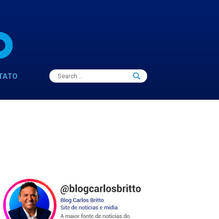
Search
TATO
Search
for: