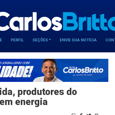
E
PERFIL
SEÇÕES
ENVIE SUA NOTÍCIA
CON
ida, produtores do
sem energia