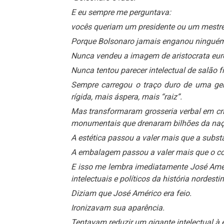
E eu sempre me perguntava:
vocês queriam um presidente ou um mestre
Porque Bolsonaro jamais enganou ninguém
Nunca vendeu a imagem de aristocrata eur
Nunca tentou parecer intelectual de salão f
Sempre carregou o traço duro de uma ger
rígida, mais áspera, mais “raiz”.
Mas transformaram grosseria verbal em cr
monumentais que drenaram bilhões da naç
A estética passou a valer mais que a subst
A embalagem passou a valer mais que o c
E isso me lembra imediatamente José Amér
intelectuais e políticos da história nordestin
Diziam que José Américo era feio.
Ironizavam sua aparência.
Tentavam reduzir um gigante intelectual à es