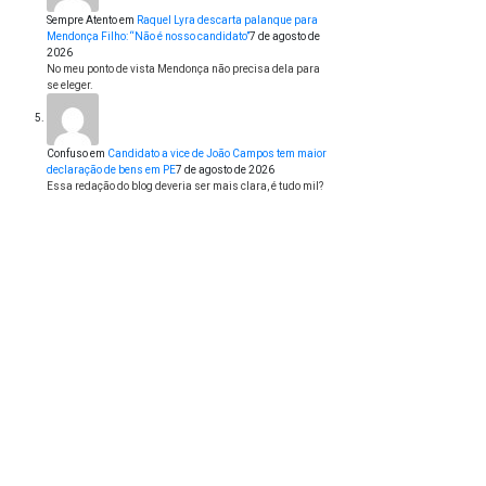
Sempre Atento
em
Raquel Lyra descarta palanque para
Mendonça Filho: “Não é nosso candidato”
7 de agosto de
2026
No meu ponto de vista Mendonça não precisa dela para
se eleger.
Confuso
em
Candidato a vice de João Campos tem maior
declaração de bens em PE
7 de agosto de 2026
Essa redação do blog deveria ser mais clara, é tudo mil?