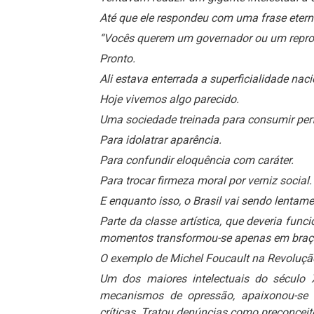
Até que ele respondeu com uma frase etern
“Vocês querem um governador ou um repro
Pronto.
Ali estava enterrada a superficialidade naci
Hoje vivemos algo parecido.
Uma sociedade treinada para consumir pe
Para idolatrar aparência.
Para confundir eloquência com caráter.
Para trocar firmeza moral por verniz social.
E enquanto isso, o Brasil vai sendo lentame
Parte da classe artística, que deveria fun
momentos transformou-se apenas em braço 
O exemplo de Michel Foucault na Revolução
Um dos maiores intelectuais do século X
mecanismos de opressão, apaixonou-se p
críticas. Tratou denúncias como preconceit