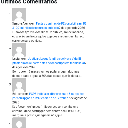
Últimos Comentários
Sempre Atento
em
Festas Juninas de PE contabilizam R$
310,7 milhões de recursos públicos
7 de agosto de 2026
Olha o desperdício de dinheiro público, saúde lascada,
educação um lixo, esgotos jogados em qualquer buraco
correndo para os rios,…
Luciane
em
Justiça diz que famílias do Nova Vida III
precisam de suporte antes de desocuparem residencial
7
de agosto de 2026
Bom que em 3 meses vamos poder alugar algumas
dessas casas igual a 60% das casas que foi dada a…
Edilberto
em
PCPE indicia ex-diretor e mais 8 suspeitos
por corrupção na Penitenciária de Petrolina
7 de agosto de
2026
Se o "governo e justiça", não conseguem combater a
criminalidade, corrupção nem dentro dos PRESIDIOS,
marginais presos, imaginem nós, que…