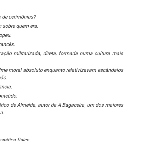
 de cerimônias?
 sobre quem era.
opeu.
rancês.
ação militarizada, direta, formada numa cultura mais
ime moral absoluto enquanto relativizavam escândalos
ão.
ância.
onteúdo.
ico de Almeida, autor de A Bagaceira, um dos maiores
a.
tética física.