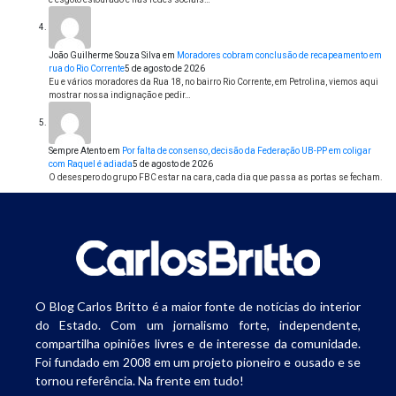
João Guilherme Souza Silva
em
Moradores cobram conclusão de recapeamento em
rua do Rio Corrente
5 de agosto de 2026
Eu e vários moradores da Rua 18, no bairro Rio Corrente, em Petrolina, viemos aqui
mostrar nossa indignação e pedir…
Sempre Atento
em
Por falta de consenso, decisão da Federação UB-PP em coligar
com Raquel é adiada
5 de agosto de 2026
O desespero do grupo FBC estar na cara, cada dia que passa as portas se fecham.
O Blog Carlos Britto é a maior fonte de notícias do interior
do Estado. Com um jornalismo forte, independente,
compartilha opiniões livres e de interesse da comunidade.
Foi fundado em 2008 em um projeto pioneiro e ousado e se
tornou referência. Na frente em tudo!