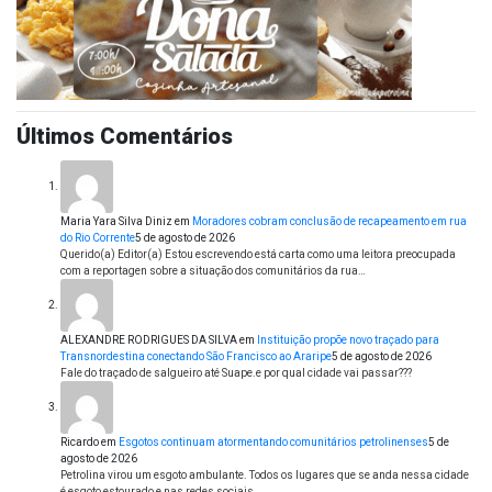
Últimos Comentários
Maria Yara Silva Diniz
em
Moradores cobram conclusão de recapeamento em rua
do Rio Corrente
5 de agosto de 2026
Querido(a) Editor(a) Estou escrevendo está carta como uma leitora preocupada
com a reportagen sobre a situação dos comunitários da rua…
ALEXANDRE RODRIGUES DA SILVA
em
Instituição propõe novo traçado para
Transnordestina conectando São Francisco ao Araripe
5 de agosto de 2026
Fale do traçado de salgueiro até Suape.e por qual cidade vai passar???
Ricardo
em
Esgotos continuam atormentando comunitários petrolinenses
5 de
agosto de 2026
Petrolina virou um esgoto ambulante. Todos os lugares que se anda nessa cidade
é esgoto estourado e nas redes sociais…