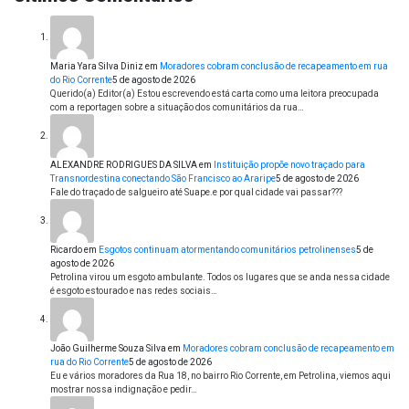
Maria Yara Silva Diniz
em
Moradores cobram conclusão de recapeamento em rua
do Rio Corrente
5 de agosto de 2026
Querido(a) Editor(a) Estou escrevendo está carta como uma leitora preocupada
com a reportagen sobre a situação dos comunitários da rua…
ALEXANDRE RODRIGUES DA SILVA
em
Instituição propõe novo traçado para
Transnordestina conectando São Francisco ao Araripe
5 de agosto de 2026
Fale do traçado de salgueiro até Suape.e por qual cidade vai passar???
Ricardo
em
Esgotos continuam atormentando comunitários petrolinenses
5 de
agosto de 2026
Petrolina virou um esgoto ambulante. Todos os lugares que se anda nessa cidade
é esgoto estourado e nas redes sociais…
João Guilherme Souza Silva
em
Moradores cobram conclusão de recapeamento em
rua do Rio Corrente
5 de agosto de 2026
Eu e vários moradores da Rua 18, no bairro Rio Corrente, em Petrolina, viemos aqui
mostrar nossa indignação e pedir…