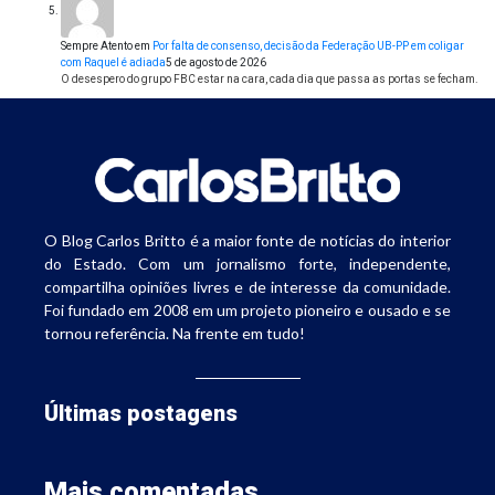
Sempre Atento
em
Por falta de consenso, decisão da Federação UB-PP em coligar
com Raquel é adiada
5 de agosto de 2026
O desespero do grupo FBC estar na cara, cada dia que passa as portas se fecham.
O Blog Carlos Britto é a maior fonte de notícias do interior
do Estado. Com um jornalismo forte, independente,
compartilha opiniões livres e de interesse da comunidade.
Foi fundado em 2008 em um projeto pioneiro e ousado e se
tornou referência. Na frente em tudo!
Últimas postagens
Mais comentadas