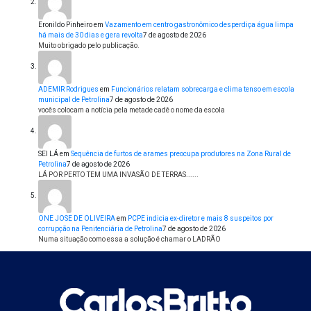
Eronildo Pinheiro
em
Vazamento em centro gastronômico desperdiça água limpa
há mais de 30 dias e gera revolta
7 de agosto de 2026
Muito obrigado pelo publicação.
ADEMIR Rodrigues
em
Funcionários relatam sobrecarga e clima tenso em escola
municipal de Petrolina
7 de agosto de 2026
vocês colocam a notícia pela metade cadê o nome da escola
SEI LÁ
em
Sequência de furtos de arames preocupa produtores na Zona Rural de
Petrolina
7 de agosto de 2026
LÁ POR PERTO TEM UMA INVASÃO DE TERRAS......
ONE JOSE DE OLIVEIRA
em
PCPE indicia ex-diretor e mais 8 suspeitos por
corrupção na Penitenciária de Petrolina
7 de agosto de 2026
Numa situação como essa a solução é chamar o LADRÃO