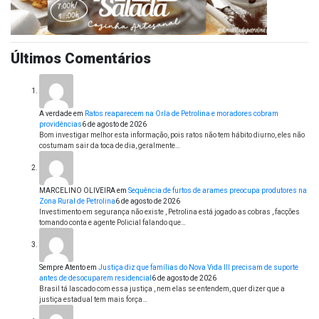
Últimos Comentários
A verdade
em
Ratos reaparecem na Orla de Petrolina e moradores cobram
providências
6 de agosto de 2026
Bom investigar melhor esta informação, pois ratos não tem hábito diurno, eles não
costumam sair da toca de dia, geralmente…
MARCELINO OLIVEIRA
em
Sequência de furtos de arames preocupa produtores na
Zona Rural de Petrolina
6 de agosto de 2026
Investimento em segurança não existe , Petrolina está jogado as cobras , facções
tomando conta e agente Policial falando que…
Sempre Atento
em
Justiça diz que famílias do Nova Vida III precisam de suporte
antes de desocuparem residencial
6 de agosto de 2026
Brasil tá lascado com essa justiça , nem elas se entendem, quer dizer que a
justiça estadual tem mais força…