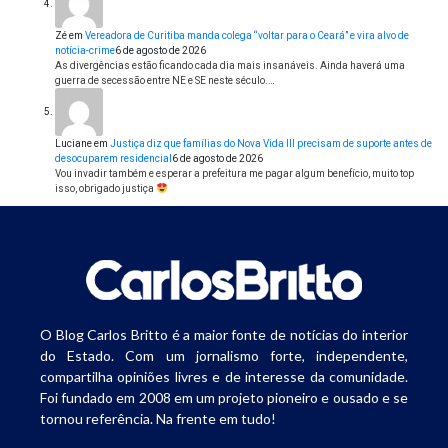
Zé
em
Vereadora de Curitiba manda colega “voltar para o Ceará” e vira alvo de
notícia-crime
6 de agosto de 2026
As divergências estão ficando cada dia mais insanáveis. Ainda haverá uma
guerra de secessão entre NE e SE neste século.…
Luciane
em
Justiça diz que famílias do Nova Vida III precisam de suporte antes de
desocuparem residencial
6 de agosto de 2026
Vou invadir também e esperar a prefeitura me pagar algum benefício, muito top
isso, obrigado justiça
O Blog Carlos Britto é a maior fonte de notícias do interior
do Estado. Com um jornalismo forte, independente,
compartilha opiniões livres e de interesse da comunidade.
Foi fundado em 2008 em um projeto pioneiro e ousado e se
tornou referência. Na frente em tudo!