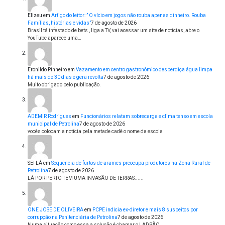
Elizeu
em
Artigo do leitor: ” O vício em jogos não rouba apenas dinheiro. Rouba
Famílias, histórias e vidas”
7 de agosto de 2026
Brasil tá infestado de bets , liga a TV, vai acessar um site de notícias, abre o
YouTube aparece uma…
Eronildo Pinheiro
em
Vazamento em centro gastronômico desperdiça água limpa
há mais de 30 dias e gera revolta
7 de agosto de 2026
Muito obrigado pelo publicação.
ADEMIR Rodrigues
em
Funcionários relatam sobrecarga e clima tenso em escola
municipal de Petrolina
7 de agosto de 2026
vocês colocam a notícia pela metade cadê o nome da escola
SEI LÁ
em
Sequência de furtos de arames preocupa produtores na Zona Rural de
Petrolina
7 de agosto de 2026
LÁ POR PERTO TEM UMA INVASÃO DE TERRAS......
ONE JOSE DE OLIVEIRA
em
PCPE indicia ex-diretor e mais 8 suspeitos por
corrupção na Penitenciária de Petrolina
7 de agosto de 2026
Numa situação como essa a solução é chamar o LADRÃO