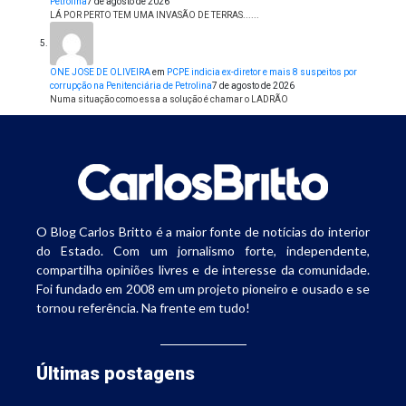
Petrolina
7 de agosto de 2026
LÁ POR PERTO TEM UMA INVASÃO DE TERRAS......
ONE JOSE DE OLIVEIRA
em
PCPE indicia ex-diretor e mais 8 suspeitos por
corrupção na Penitenciária de Petrolina
7 de agosto de 2026
Numa situação como essa a solução é chamar o LADRÃO
O Blog Carlos Britto é a maior fonte de notícias do interior
do Estado. Com um jornalismo forte, independente,
compartilha opiniões livres e de interesse da comunidade.
Foi fundado em 2008 em um projeto pioneiro e ousado e se
tornou referência. Na frente em tudo!
Últimas postagens