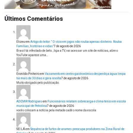
Últimos Comentários
Elizeu
em
Artigo do leitor: ” O vício em jogos não rouba apenas dinheiro. Rouba
Famílias, histórias e vidas”
7 de agosto de 2026
Brasil tá infestado de bets , liga a TV, vai acessar um site de notícias, abre o
YouTube aparece uma…
Eronildo Pinheiro
em
Vazamento em centro gastronômico desperdiça água limpa
há mais de 30 dias e gera revolta
7 de agosto de 2026
Muito obrigado pelo publicação.
ADEMIR Rodrigues
em
Funcionários relatam sobrecarga e clima tenso em escola
municipal de Petrolina
7 de agosto de 2026
vocês colocam a notícia pela metade cadê o nome da escola
SEI LÁ
em
Sequência de furtos de arames preocupa produtores na Zona Rural de