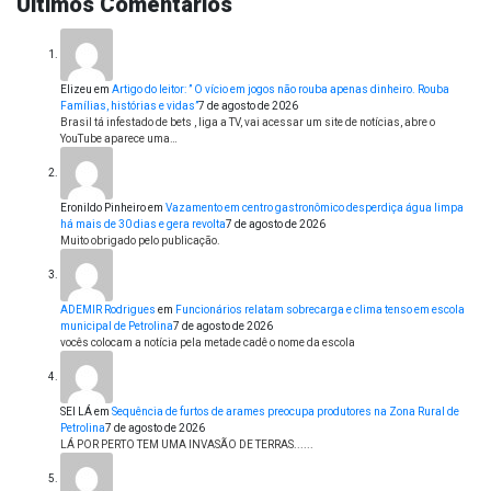
Últimos Comentários
Elizeu
em
Artigo do leitor: ” O vício em jogos não rouba apenas dinheiro. Rouba
Famílias, histórias e vidas”
7 de agosto de 2026
Brasil tá infestado de bets , liga a TV, vai acessar um site de notícias, abre o
YouTube aparece uma…
Eronildo Pinheiro
em
Vazamento em centro gastronômico desperdiça água limpa
há mais de 30 dias e gera revolta
7 de agosto de 2026
Muito obrigado pelo publicação.
ADEMIR Rodrigues
em
Funcionários relatam sobrecarga e clima tenso em escola
municipal de Petrolina
7 de agosto de 2026
vocês colocam a notícia pela metade cadê o nome da escola
SEI LÁ
em
Sequência de furtos de arames preocupa produtores na Zona Rural de
Petrolina
7 de agosto de 2026
LÁ POR PERTO TEM UMA INVASÃO DE TERRAS......