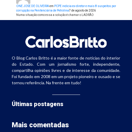
ONE JOSE DE OLIVEIRA
em
PCPE indicia ex-diretor e mais 8 suspeitos por
corrupção na Penitenciária de Petrolina
7 de agosto de 2026
Numa situação como essa a solução é chamar o LADRÃO
O Blog Carlos Britto é a maior fonte de notícias do interior
do Estado. Com um jornalismo forte, independente,
compartilha opiniões livres e de interesse da comunidade.
Foi fundado em 2008 em um projeto pioneiro e ousado e se
tornou referência. Na frente em tudo!
Últimas postagens
Mais comentadas