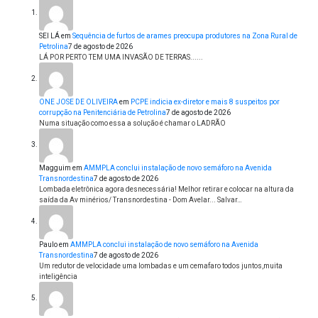
SEI LÁ
em
Sequência de furtos de arames preocupa produtores na Zona Rural de
Petrolina
7 de agosto de 2026
LÁ POR PERTO TEM UMA INVASÃO DE TERRAS......
ONE JOSE DE OLIVEIRA
em
PCPE indicia ex-diretor e mais 8 suspeitos por
corrupção na Penitenciária de Petrolina
7 de agosto de 2026
Numa situação como essa a solução é chamar o LADRÃO
Magguim
em
AMMPLA conclui instalação de novo semáforo na Avenida
Transnordestina
7 de agosto de 2026
Lombada eletrônica agora desnecessária! Melhor retirar e colocar na altura da
saída da Av minérios/ Transnordestina - Dom Avelar... Salvar…
Paulo
em
AMMPLA conclui instalação de novo semáforo na Avenida
Transnordestina
7 de agosto de 2026
Um redutor de velocidade uma lombadas e um cemafaro todos juntos,muita
inteligência