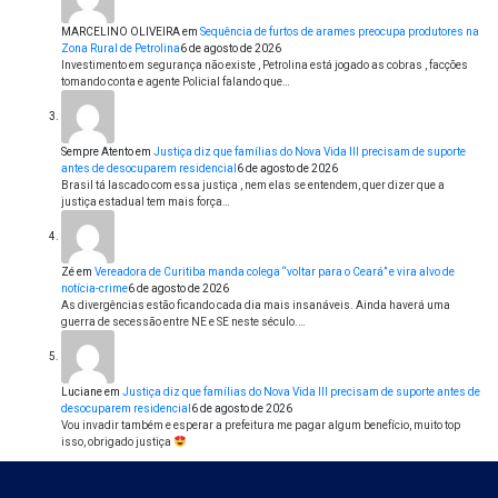
MARCELINO OLIVEIRA
em
Sequência de furtos de arames preocupa produtores na
Zona Rural de Petrolina
6 de agosto de 2026
Investimento em segurança não existe , Petrolina está jogado as cobras , facções
tomando conta e agente Policial falando que…
Sempre Atento
em
Justiça diz que famílias do Nova Vida III precisam de suporte
antes de desocuparem residencial
6 de agosto de 2026
Brasil tá lascado com essa justiça , nem elas se entendem, quer dizer que a
justiça estadual tem mais força…
Zé
em
Vereadora de Curitiba manda colega “voltar para o Ceará” e vira alvo de
notícia-crime
6 de agosto de 2026
As divergências estão ficando cada dia mais insanáveis. Ainda haverá uma
guerra de secessão entre NE e SE neste século.…
Luciane
em
Justiça diz que famílias do Nova Vida III precisam de suporte antes de
desocuparem residencial
6 de agosto de 2026
Vou invadir também e esperar a prefeitura me pagar algum benefício, muito top
isso, obrigado justiça