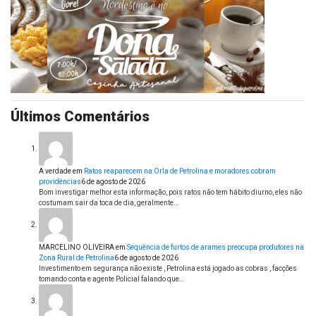
Últimos Comentários
A verdade
em
Ratos reaparecem na Orla de Petrolina e moradores cobram
providências
6 de agosto de 2026
Bom investigar melhor esta informação, pois ratos não tem hábito diurno, eles não
costumam sair da toca de dia, geralmente…
MARCELINO OLIVEIRA
em
Sequência de furtos de arames preocupa produtores na
Zona Rural de Petrolina
6 de agosto de 2026
Investimento em segurança não existe , Petrolina está jogado as cobras , facções
tomando conta e agente Policial falando que…