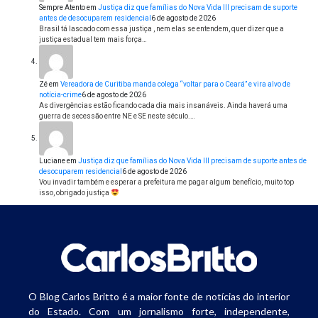
Sempre Atento
em
Justiça diz que famílias do Nova Vida III precisam de suporte
antes de desocuparem residencial
6 de agosto de 2026
Brasil tá lascado com essa justiça , nem elas se entendem, quer dizer que a
justiça estadual tem mais força…
Zé
em
Vereadora de Curitiba manda colega “voltar para o Ceará” e vira alvo de
notícia-crime
6 de agosto de 2026
As divergências estão ficando cada dia mais insanáveis. Ainda haverá uma
guerra de secessão entre NE e SE neste século.…
Luciane
em
Justiça diz que famílias do Nova Vida III precisam de suporte antes de
desocuparem residencial
6 de agosto de 2026
Vou invadir também e esperar a prefeitura me pagar algum benefício, muito top
isso, obrigado justiça
O Blog Carlos Britto é a maior fonte de notícias do interior
do Estado. Com um jornalismo forte, independente,