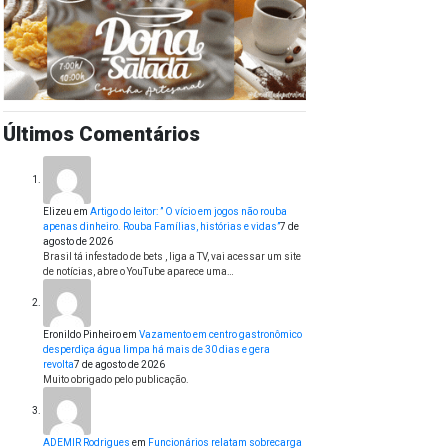
Últimos Comentários
Elizeu
em
Artigo do leitor: ” O vício em jogos não rouba
apenas dinheiro. Rouba Famílias, histórias e vidas”
7 de
agosto de 2026
Brasil tá infestado de bets , liga a TV, vai acessar um site
de notícias, abre o YouTube aparece uma…
Eronildo Pinheiro
em
Vazamento em centro gastronômico
desperdiça água limpa há mais de 30 dias e gera
revolta
7 de agosto de 2026
Muito obrigado pelo publicação.
ADEMIR Rodrigues
em
Funcionários relatam sobrecarga