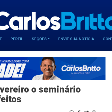
E
PERFIL
SEÇÕES
ENVIE SUA NOTÍCIA
CON
vereiro o seminário
feitos