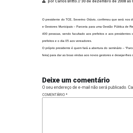
por Carlos Britto //
30 de dezembro de 2008 às 
O presidente do TCE, Severino Otávio, confirmou que será nos d
e Gestores Municipais – Parceria para uma Gestão Pública de Re
400 pessoas, sendo facultado aos prefeitos e aos presidentes
prefeitos e o dia 05 aos vereadores.
O próprio presidente é quem fará a abertura do seminário – “Parc
feira) para dar as boas vindas aos novos gestores e desejar-lhe
Deixe um comentário
O seu endereço de e-mail não será publicado.
Ca
COMENTÁRIO
*