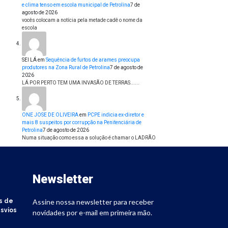
e clima tenso em escola municipal de Petrolina
7 de
agosto de 2026
vocês colocam a notícia pela metade cadê o nome da
escola
SEI LÁ
em
Sequência de furtos de arames preocupa
produtores na Zona Rural de Petrolina
7 de agosto de
2026
LÁ POR PERTO TEM UMA INVASÃO DE TERRAS......
ONE JOSE DE OLIVEIRA
em
PCPE indicia ex-diretor e
mais 8 suspeitos por corrupção na Penitenciária de
Petrolina
7 de agosto de 2026
Numa situação como essa a solução é chamar o LADRÃO
Newsletter
s de
Assine nossa newsletter para receber
svios
novidades por e-mail em primeira mão.