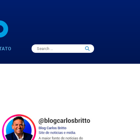
Search
TATO
Search
for: