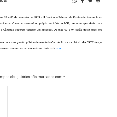
06:45
ias 03 a 05 de fevereiro de 2009 o II Seminário Tribunal de Contas de Pernambuco
sultados. O evento ocorrerá no próprio auditório do TCE, que tem capacidade para
 de Câmaras trazerem consigo um assessor. Os dias 03 e 04 serão destinados aos
eria para uma gestão pública de resultados” – , às 9h da manhã do dia 03/02 (terça-
s sucesso durante os seus mandatos. Leia mais
aqui
.
mpos obrigatórios são marcados com
*