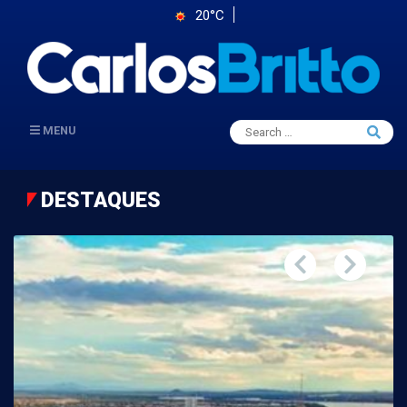
20°C
Search
MENU
Searc
for:
DESTAQUES