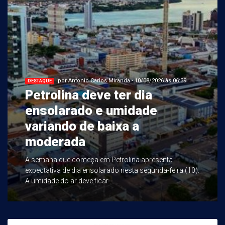
por Antonio Carlos Miranda - 10/08/2026 às 06:39
DESTAQUE
Petrolina deve ter dia
ensolarado e umidade
variando de baixa a
moderada
A semana que começa em Petrolina apresenta
expectativa de dia ensolarado nesta segunda-feira (10).
A umidade do ar deve ficar ...