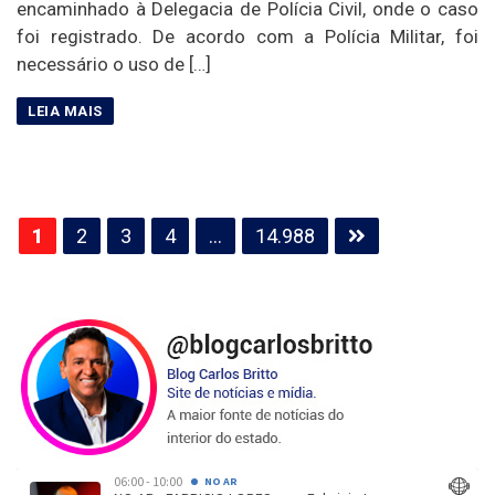
encaminhado à Delegacia de Polícia Civil, onde o caso
foi registrado. De acordo com a Polícia Militar, foi
necessário o uso de […]
Paginação
1
2
3
4
…
14.988
de
posts