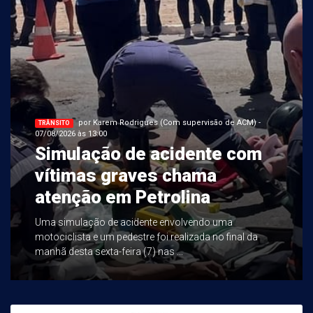
por Karem Rodrigues (Com supervisão de ACM) -
TRÂNSITO
07/08/2026 às 13:00
Simulação de acidente com
vítimas graves chama
atenção em Petrolina
Uma simulação de acidente envolvendo uma
motociclista e um pedestre foi realizada no final da
manhã desta sexta-feira (7) nas ...