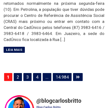
retomados normalmente na próxima segunda-feira
(10). Em Petrolina, a população que tiver dúvidas pode
procurar o Centro de Referência de Assistência Social
(CRAS) mais próximo ou entrar em contato com a
Central do CadÚnico pelos telefones (87) 3983-6416 /
3983-6418 / 3983-6464. Em Juazeiro, a sede do
CadÚnico fica localizada à Rua […]
Paginação
1
2
3
4
…
14.984
de
posts