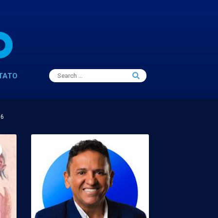
Search
TATO
Search
for:
16