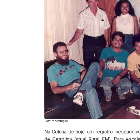
Foto: reprodução
Na Coluna de hoje, um registro inesquecív
de Petrolina (atual Rural FM). Para esca