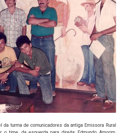
el da turma de comunicadores da antiga Emissora Rural
lar o time, da esquerda para direita: Edmundo Amorim,