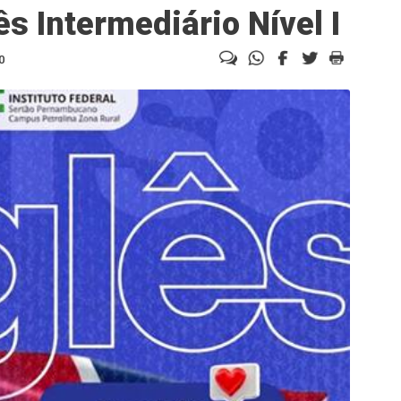
ês Intermediário Nível I
0