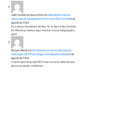
João Guilherme Souza Silva
em
Moradores cobram
conclusão de recapeamento em rua do Rio Corrente
5 de
agosto de 2026
Eu e vários moradores da Rua 18, no bairro Rio Corrente,
em Petrolina, viemos aqui mostrar nossa indignação e
pedir…
Sempre Atento
em
Por falta de consenso, decisão da
Federação UB-PP em coligar com Raquel é adiada
5 de
agosto de 2026
O desespero do grupo FBC estar na cara, cada dia que
passa as portas se fecham.