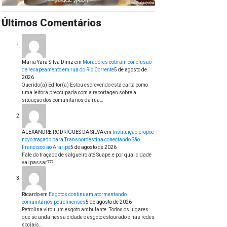
Últimos Comentários
Maria Yara Silva Diniz
em
Moradores cobram conclusão
de recapeamento em rua do Rio Corrente
5 de agosto de
2026
Querido(a) Editor(a) Estou escrevendo está carta como
uma leitora preocupada com a reportagen sobre a
situação dos comunitários da rua…
ALEXANDRE RODRIGUES DA SILVA
em
Instituição propõe
novo traçado para Transnordestina conectando São
Francisco ao Araripe
5 de agosto de 2026
Fale do traçado de salgueiro até Suape.e por qual cidade
vai passar???
Ricardo
em
Esgotos continuam atormentando
comunitários petrolinenses
5 de agosto de 2026
Petrolina virou um esgoto ambulante. Todos os lugares
que se anda nessa cidade é esgoto estourado e nas redes
sociais…