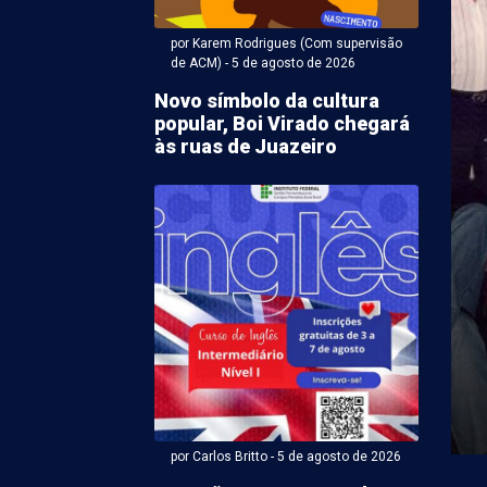
por Karem Rodrigues (Com supervisão
de ACM) - 5 de agosto de 2026
Novo símbolo da cultura
popular, Boi Virado chegará
às ruas de Juazeiro
r Karem Rodrigues (Com supervisão de ACM) - 05 de agosto
notificará
nsáveis por sucatas
reclamação em bairros
zeiro
ção da matéria sobre o acúmulo de sucatas nos
es e Alto da Aliança, em Juazeiro (BA), ...
por Carlos Britto - 5 de agosto de 2026