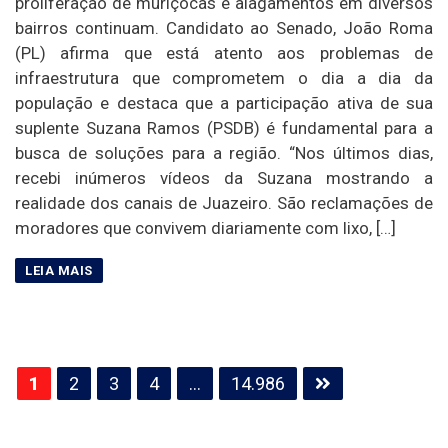
proliferação de muriçocas e alagamentos em diversos
bairros continuam. Candidato ao Senado, João Roma
(PL) afirma que está atento aos problemas de
infraestrutura que comprometem o dia a dia da
população e destaca que a participação ativa de sua
suplente Suzana Ramos (PSDB) é fundamental para a
busca de soluções para a região. “Nos últimos dias,
recebi inúmeros vídeos da Suzana mostrando a
realidade dos canais de Juazeiro. São reclamações de
moradores que convivem diariamente com lixo, […]
Paginação
1
2
3
4
…
14.986
de
posts