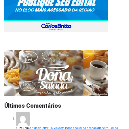
Últimos Comentários
Elizeu
em
Artigo do leitor: ” O vício em jogos não rouba apenas dinheiro. Rouba