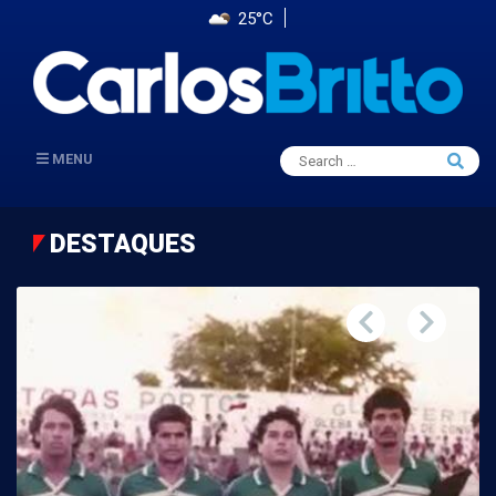
25°C
Search
MENU
Searc
for:
DESTAQUES