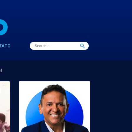
Search
TATO
Search
for:
16