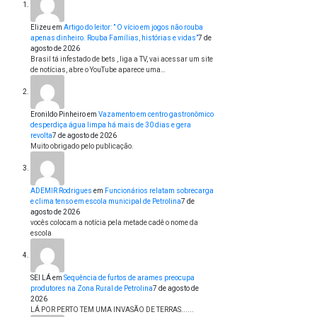
Elizeu
em
Artigo do leitor: ” O vício em jogos não rouba
apenas dinheiro. Rouba Famílias, histórias e vidas”
7 de
agosto de 2026
Brasil tá infestado de bets , liga a TV, vai acessar um site
de notícias, abre o YouTube aparece uma…
Eronildo Pinheiro
em
Vazamento em centro gastronômico
desperdiça água limpa há mais de 30 dias e gera
revolta
7 de agosto de 2026
Muito obrigado pelo publicação.
ADEMIR Rodrigues
em
Funcionários relatam sobrecarga
e clima tenso em escola municipal de Petrolina
7 de
agosto de 2026
vocês colocam a notícia pela metade cadê o nome da
escola
SEI LÁ
em
Sequência de furtos de arames preocupa
produtores na Zona Rural de Petrolina
7 de agosto de
2026
LÁ POR PERTO TEM UMA INVASÃO DE TERRAS......