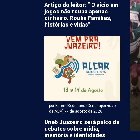
Artigo do leitor: ” O vício em
jogos não rouba apenas
dinheiro. Rouba Famílias,
histórias e vidas”
 Karem Rodrigues (Com supervisão de ACM) - 07 de agosto
o causado por
ento aborrece
ores no Gercino Coelho
por Karem Rodrigues (Com supervisão
ma de vazamento na tubulação de água irrita
de ACM) - 7 de agosto de 2026
etrolina. Desta vez o fato acabou causando o ...
Uneb Juazeiro será palco de
debates sobre mídia,
memória e identidades