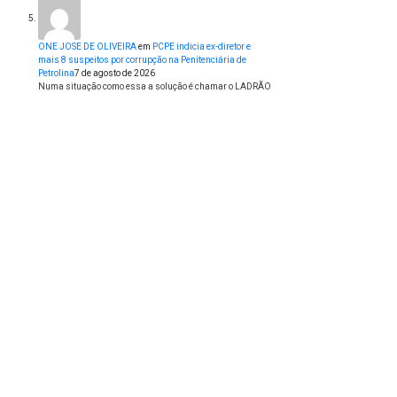
ONE JOSE DE OLIVEIRA
em
PCPE indicia ex-diretor e
mais 8 suspeitos por corrupção na Penitenciária de
Petrolina
7 de agosto de 2026
Numa situação como essa a solução é chamar o LADRÃO