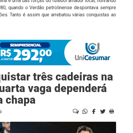
ina é uma das forças do futebol amador local, honrando
 1980, quando o Verdão petrolinense despontava sempre
es. Tanto é assim que arrebatou várias conquistas ao
istar três cadeiras na
uarta vaga dependerá
a chapa
0