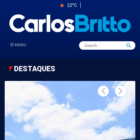
22°C
Search
MENU
Searc
for:
DESTAQUES