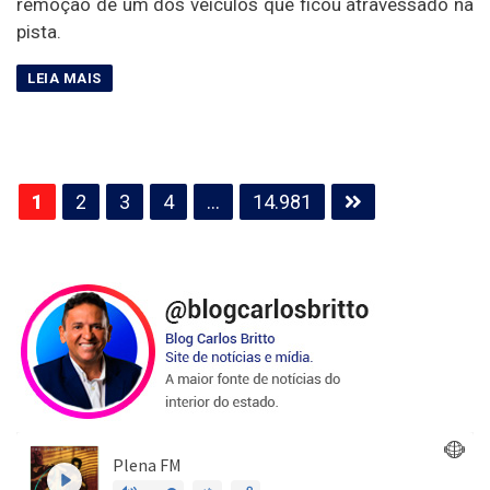
remoção de um dos veículos que ficou atravessado na
pista.
Paginação
1
2
3
4
…
14.981
de
posts