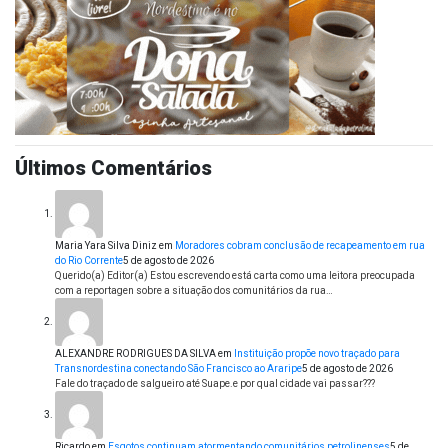
Últimos Comentários
Maria Yara Silva Diniz
em
Moradores cobram conclusão de recapeamento em rua
do Rio Corrente
5 de agosto de 2026
Querido(a) Editor(a) Estou escrevendo está carta como uma leitora preocupada
com a reportagen sobre a situação dos comunitários da rua…
ALEXANDRE RODRIGUES DA SILVA
em
Instituição propõe novo traçado para
Transnordestina conectando São Francisco ao Araripe
5 de agosto de 2026
Fale do traçado de salgueiro até Suape.e por qual cidade vai passar???
Ricardo
em
Esgotos continuam atormentando comunitários petrolinenses
5 de