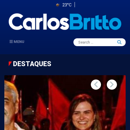
23°C
Search
MENU
Searc
for:
DESTAQUES