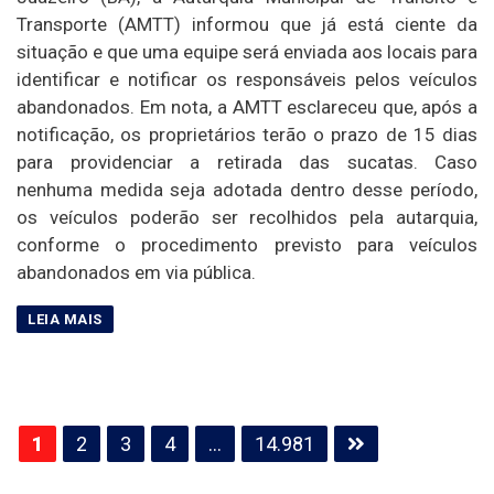
Transporte (AMTT) informou que já está ciente da
situação e que uma equipe será enviada aos locais para
identificar e notificar os responsáveis pelos veículos
abandonados. Em nota, a AMTT esclareceu que, após a
notificação, os proprietários terão o prazo de 15 dias
para providenciar a retirada das sucatas. Caso
nenhuma medida seja adotada dentro desse período,
os veículos poderão ser recolhidos pela autarquia,
conforme o procedimento previsto para veículos
abandonados em via pública.
Paginação
1
2
3
4
…
14.981
de