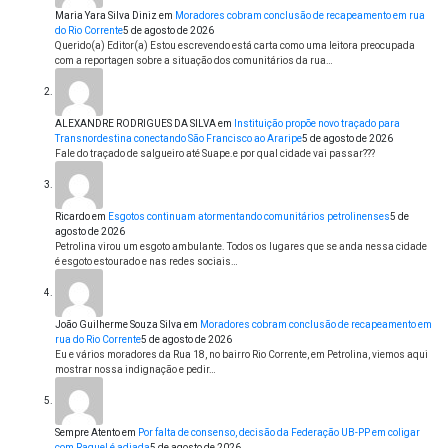
Maria Yara Silva Diniz
em
Moradores cobram conclusão de recapeamento em rua
do Rio Corrente
5 de agosto de 2026
Querido(a) Editor(a) Estou escrevendo está carta como uma leitora preocupada
com a reportagen sobre a situação dos comunitários da rua…
ALEXANDRE RODRIGUES DA SILVA
em
Instituição propõe novo traçado para
Transnordestina conectando São Francisco ao Araripe
5 de agosto de 2026
Fale do traçado de salgueiro até Suape.e por qual cidade vai passar???
Ricardo
em
Esgotos continuam atormentando comunitários petrolinenses
5 de
agosto de 2026
Petrolina virou um esgoto ambulante. Todos os lugares que se anda nessa cidade
é esgoto estourado e nas redes sociais…
João Guilherme Souza Silva
em
Moradores cobram conclusão de recapeamento em
rua do Rio Corrente
5 de agosto de 2026
Eu e vários moradores da Rua 18, no bairro Rio Corrente, em Petrolina, viemos aqui
mostrar nossa indignação e pedir…
Sempre Atento
em
Por falta de consenso, decisão da Federação UB-PP em coligar
com Raquel é adiada
5 de agosto de 2026