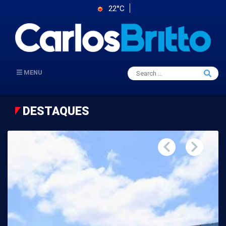
22°C
Search
MENU
Searc
for:
DESTAQUES