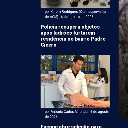
por Karem Rodrigues (Com supervisão
de ACM) - 6 de agosto de 2026
Polícia recupera objetos
após ladrões furtarem
residência no bairro Padre
Cícero
 Antonio Carlos Miranda - 06 de agosto 2026 às 08:45
a causada por queima
xo incomoda moradores
é e Maria
xo continua levando transtornos a comunidades de
roblema, dessa vez, ocorreu na Avenida Nordeste, numa
por Antonio Carlos Miranda - 6 de agosto
de 2026
Facape abre seleção para