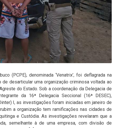
uco (PCPE), denominada ‘Venatrix’, foi deflagrada na
o de desarticular uma organização criminosa voltada ao
, Agreste do Estado. Sob a coordenação da Delegacia de
integrante da 16ª Delegacia Seccional (16ª DESEC),
(Dinter) I, as investigações foram iniciadas em janeiro de
ubim a organização tem ramificações nas cidades de
aquitinga e Custódia. As investigações revelaram que a
zada, semelhante à de uma empresa, com divisão de