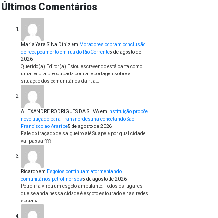
Últimos Comentários
Maria Yara Silva Diniz
em
Moradores cobram conclusão
de recapeamento em rua do Rio Corrente
5 de agosto de
2026
Querido(a) Editor(a) Estou escrevendo está carta como
uma leitora preocupada com a reportagen sobre a
situação dos comunitários da rua…
ALEXANDRE RODRIGUES DA SILVA
em
Instituição propõe
novo traçado para Transnordestina conectando São
Francisco ao Araripe
5 de agosto de 2026
Fale do traçado de salgueiro até Suape.e por qual cidade
vai passar???
Ricardo
em
Esgotos continuam atormentando
comunitários petrolinenses
5 de agosto de 2026
Petrolina virou um esgoto ambulante. Todos os lugares
que se anda nessa cidade é esgoto estourado e nas redes
sociais…