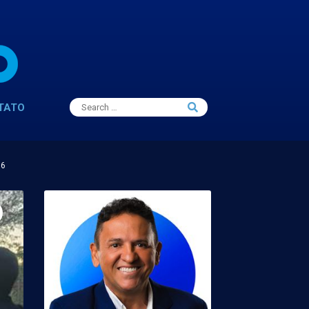
Search
TATO
Search
for:
16