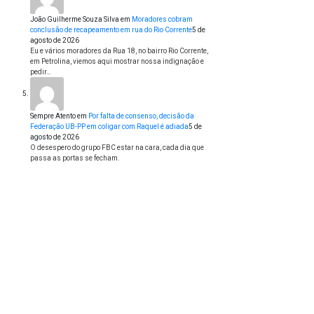
João Guilherme Souza Silva
em
Moradores cobram
conclusão de recapeamento em rua do Rio Corrente
5 de
agosto de 2026
Eu e vários moradores da Rua 18, no bairro Rio Corrente,
em Petrolina, viemos aqui mostrar nossa indignação e
pedir…
Sempre Atento
em
Por falta de consenso, decisão da
Federação UB-PP em coligar com Raquel é adiada
5 de
agosto de 2026
O desespero do grupo FBC estar na cara, cada dia que
passa as portas se fecham.