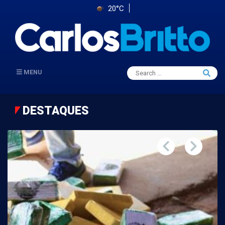
20°C
Search
MENU
Searc
for:
DESTAQUES