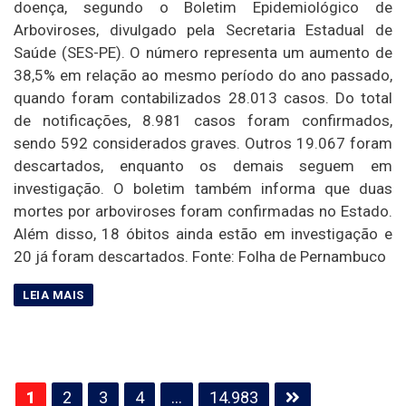
doença, segundo o Boletim Epidemiológico de
Arboviroses, divulgado pela Secretaria Estadual de
Saúde (SES-PE). O número representa um aumento de
38,5% em relação ao mesmo período do ano passado,
quando foram contabilizados 28.013 casos. Do total
de notificações, 8.981 casos foram confirmados,
sendo 592 considerados graves. Outros 19.067 foram
descartados, enquanto os demais seguem em
investigação. O boletim também informa que duas
mortes por arboviroses foram confirmadas no Estado.
Além disso, 18 óbitos ainda estão em investigação e
20 já foram descartados. Fonte: Folha de Pernambuco
Paginação
1
2
3
4
…
14.983