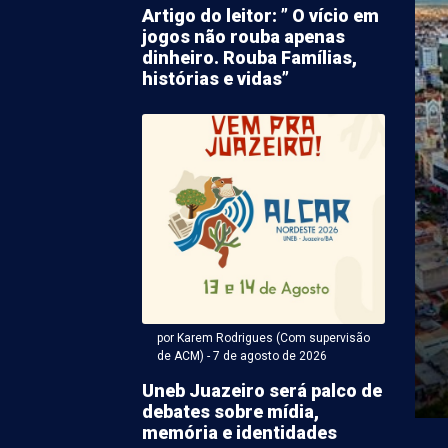
Artigo do leitor: ” O vício em
jogos não rouba apenas
dinheiro. Rouba Famílias,
histórias e vidas”
Antonio Carlos Miranda - 07 de agosto 2026 às 21:57
culo orientará
antes de Campo Alegre
urdes sobre educação
eira
por Karem Rodrigues (Com supervisão
as a lidar com dinheiro desde cedo é um dos caminhos
de ACM) - 7 de agosto de 2026
ultos mais conscientes e preparados para ...
Uneb Juazeiro será palco de
debates sobre mídia,
memória e identidades