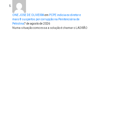
ONE JOSE DE OLIVEIRA
em
PCPE indicia ex-diretor e
mais 8 suspeitos por corrupção na Penitenciária de
Petrolina
7 de agosto de 2026
Numa situação como essa a solução é chamar o LADRÃO