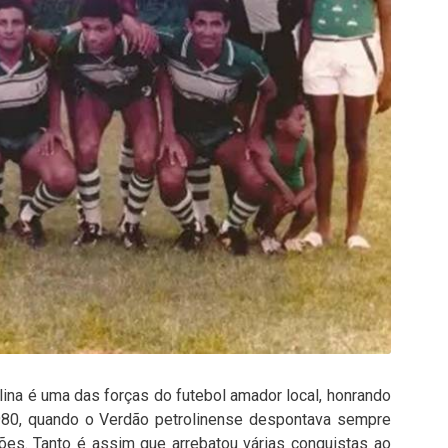
ina é uma das forças do futebol amador local, honrando
 1980, quando o Verdão petrolinense despontava sempre
es. Tanto é assim que arrebatou várias conquistas ao