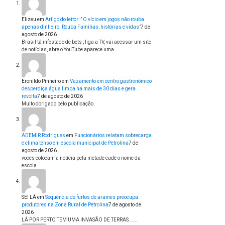
Elizeu
em
Artigo do leitor: ” O vício em jogos não rouba
apenas dinheiro. Rouba Famílias, histórias e vidas”
7 de
agosto de 2026
Brasil tá infestado de bets , liga a TV, vai acessar um site
de notícias, abre o YouTube aparece uma…
Eronildo Pinheiro
em
Vazamento em centro gastronômico
desperdiça água limpa há mais de 30 dias e gera
revolta
7 de agosto de 2026
Muito obrigado pelo publicação.
ADEMIR Rodrigues
em
Funcionários relatam sobrecarga
e clima tenso em escola municipal de Petrolina
7 de
agosto de 2026
vocês colocam a notícia pela metade cadê o nome da
escola
SEI LÁ
em
Sequência de furtos de arames preocupa
produtores na Zona Rural de Petrolina
7 de agosto de
2026
LÁ POR PERTO TEM UMA INVASÃO DE TERRAS......