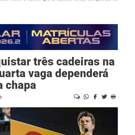
istar três cadeiras na
uarta vaga dependerá
a chapa
0