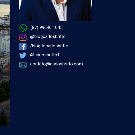
(87) 99646 1045
@blogcarlosbritto
/blogdocarlosbritto
@carlosbritto1
contato@carlosbritto.com
por Antonio Carlos Miranda - 07 de agosto 2026 à
PETROLINA
Éramos assim…
Sem dúvida nenhuma, o Palmeiras de Petrolina é uma 
futebol amador local, honrando o tradicional clube paulis