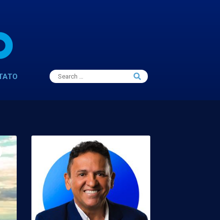
Search
TATO
Search
for: