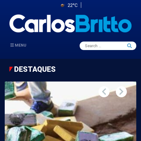
22°C
Search
MENU
Searc
for:
DESTAQUES