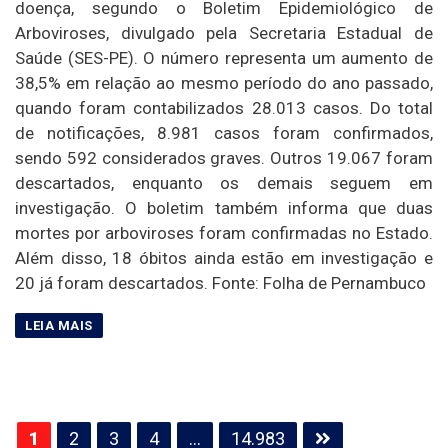
doença, segundo o Boletim Epidemiológico de
Arboviroses, divulgado pela Secretaria Estadual de
Saúde (SES-PE). O número representa um aumento de
38,5% em relação ao mesmo período do ano passado,
quando foram contabilizados 28.013 casos. Do total
de notificações, 8.981 casos foram confirmados,
sendo 592 considerados graves. Outros 19.067 foram
descartados, enquanto os demais seguem em
investigação. O boletim também informa que duas
mortes por arboviroses foram confirmadas no Estado.
Além disso, 18 óbitos ainda estão em investigação e
20 já foram descartados. Fonte: Folha de Pernambuco
Paginação
1
2
3
4
…
14.983