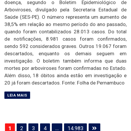
doença, segundo o Boletim Epidemiológico de
Arboviroses, divulgado pela Secretaria Estadual de
Saúde (SES-PE). O número representa um aumento de
38,5% em relação ao mesmo período do ano passado,
quando foram contabilizados 28.013 casos. Do total
de notificações, 8.981 casos foram confirmados,
sendo 592 considerados graves. Outros 19.067 foram
descartados, enquanto os demais seguem em
investigação. O boletim também informa que duas
mortes por arboviroses foram confirmadas no Estado.
Além disso, 18 óbitos ainda estão em investigação e
20 já foram descartados. Fonte: Folha de Pernambuco
Paginação
1
2
3
4
…
14.983