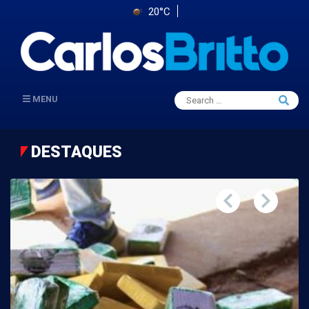
20°C
Search
MENU
Searc
for:
DESTAQUES