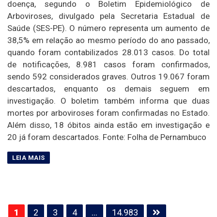
doença, segundo o Boletim Epidemiológico de
Arboviroses, divulgado pela Secretaria Estadual de
Saúde (SES-PE). O número representa um aumento de
38,5% em relação ao mesmo período do ano passado,
quando foram contabilizados 28.013 casos. Do total
de notificações, 8.981 casos foram confirmados,
sendo 592 considerados graves. Outros 19.067 foram
descartados, enquanto os demais seguem em
investigação. O boletim também informa que duas
mortes por arboviroses foram confirmadas no Estado.
Além disso, 18 óbitos ainda estão em investigação e
20 já foram descartados. Fonte: Folha de Pernambuco
Paginação
1
2
3
4
…
14.983