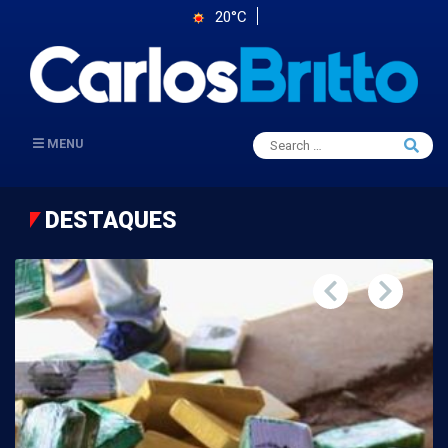
20°C
Search
MENU
Searc
for:
DESTAQUES