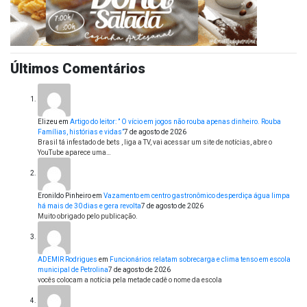
Últimos Comentários
Elizeu
em
Artigo do leitor: ” O vício em jogos não rouba apenas dinheiro. Rouba
Famílias, histórias e vidas”
7 de agosto de 2026
Brasil tá infestado de bets , liga a TV, vai acessar um site de notícias, abre o
YouTube aparece uma…
Eronildo Pinheiro
em
Vazamento em centro gastronômico desperdiça água limpa
há mais de 30 dias e gera revolta
7 de agosto de 2026
Muito obrigado pelo publicação.
ADEMIR Rodrigues
em
Funcionários relatam sobrecarga e clima tenso em escola
municipal de Petrolina
7 de agosto de 2026
vocês colocam a notícia pela metade cadê o nome da escola