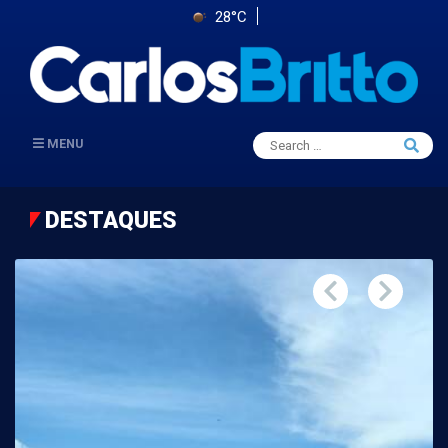
28°C
Search
MENU
Searc
for:
DESTAQUES