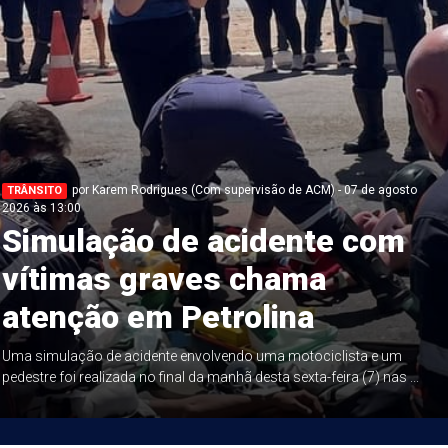
por Karem Rodrigues (Com supervisão de ACM) - 07 de agosto
TRÂNSITO
2026 às 13:00
Simulação de acidente com
vítimas graves chama
atenção em Petrolina
Uma simulação de acidente envolvendo uma motociclista e um
pedestre foi realizada no final da manhã desta sexta-feira (7) nas ...