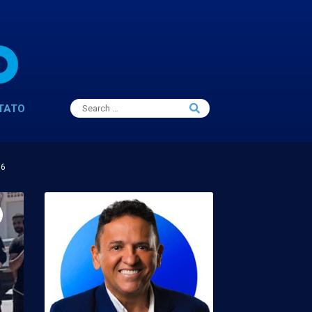
Search
TATO
Search
for:
16