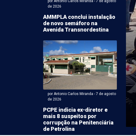
por Antonio Carlos Miranda - 7 de agosto
de 2026
AMMPLA conclui instalação
de novo semáforo na
Avenida Transnordestina
r Karem Rodrigues (Com supervisão de ACM) - 07 de agosto
ento na Avenida
do Farias afeta
ecimento em 5 bairros
rolina
por Antonio Carlos Miranda - 7 de agosto
de 2026
ar um vazamento na Avenida Fernando Farias, em
ta sexta-feira (7), a Companhia Pernambucana de
PCPE indicia ex-diretor e
ompesa) precisou ...
mais 8 suspeitos por
corrupção na Penitenciária
de Petrolina