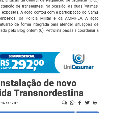
implantação da Central de Regulação de Urgência (CRU)
tenção de transeuntes. Na ocasião, as duas ‘vítimas’
s expostas. A ação contou com a participação do Samu,
ombeiros, da Polícia Militar e da AMMPLA. A ação
atuarão de forma integrada para atender situações de
ado pelo Blog ontem (6), Petrolina passa a coordenar a
nstalação de novo
ida Transnordestina
026 às 12:37