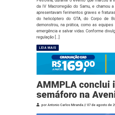
Petrolina, durante o evento que marcou a 
da IV Macrorregião do Samu, e chamou a a
apresentavam ferimentos graves e fratura
do helicóptero do GTA, do Corpo de B
demonstrou, na prática, como as equipes 
emergência e salvar vidas. Conforme divulg
regulação […]
AMMPLA conclui i
semáforo na Aven
por Antonio Carlos Miranda //
07 de agosto de 2