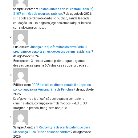
Sempre Atento
em
Festas Juninas de PE contabilizam R$
310,7 milhões de recursos públicos
7 de agosto de 2026
Olha o desperdício de dinheiro público, saúde lascada,
educação um lixo, esgotos jogados em qualquer buraco
correndo para os rios,…
Luciane
em
Justiça diz que famílias do Nova Vida III
precisam de suporte antes de desocuparem residencial
7
de agosto de 2026
Bom que em 3 meses vamos poder alugar algumas
dessas casas igual a 60% das casas que foi dada a…
Edilberto
em
PCPE indicia ex-diretor e mais 8 suspeitos
por corrupção na Penitenciária de Petrolina
7 de agosto de
2026
Se o "governo e justiça", não conseguem combater a
criminalidade, corrupção nem dentro dos PRESIDIOS,
marginais presos, imaginem nós, que…
Sempre Atento
em
Raquel Lyra descarta palanque para
Mendonça Filho: “Não é nosso candidato”
7 de agosto de
2026