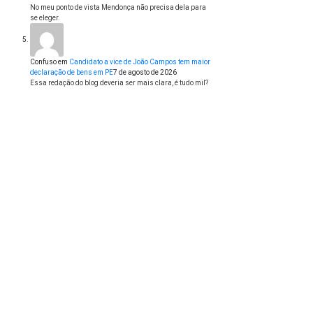
No meu ponto de vista Mendonça não precisa dela para
se eleger.
Confuso
em
Candidato a vice de João Campos tem maior
declaração de bens em PE
7 de agosto de 2026
Essa redação do blog deveria ser mais clara, é tudo mil?