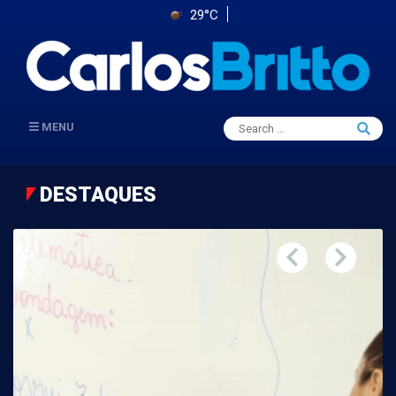
29°C
Search
MENU
Searc
for:
DESTAQUES