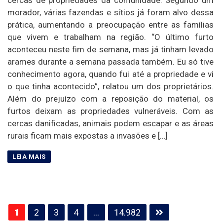
morador, várias fazendas e sítios já foram alvo dessa
prática, aumentando a preocupação entre as famílias
que vivem e trabalham na região. “O último furto
aconteceu neste fim de semana, mas já tinham levado
arames durante a semana passada também. Eu só tive
conhecimento agora, quando fui até a propriedade e vi
o que tinha acontecido”, relatou um dos proprietários.
Além do prejuízo com a reposição do material, os
furtos deixam as propriedades vulneráveis. Com as
cercas danificadas, animais podem escapar e as áreas
rurais ficam mais expostas a invasões e […]
Paginação
1
2
3
4
…
14.982