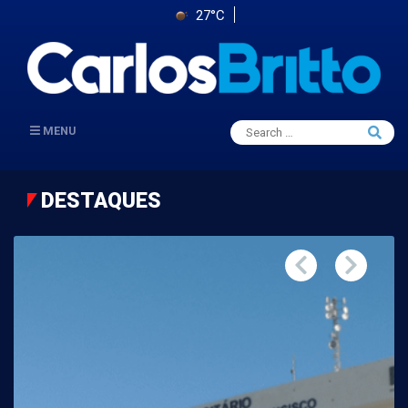
27°C
Search
MENU
Searc
for:
DESTAQUES