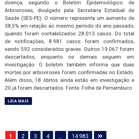
doença, segundo o Boletim Epidemiológico de
Arboviroses, divulgado pela Secretaria Estadual de
Saúde (SES-PE). O número representa um aumento de
38,5% em relação ao mesmo período do ano passado,
quando foram contabilizados 28.013 casos. Do total
de notificações, 8.981 casos foram confirmados,
sendo 592 considerados graves. Outros 19.067 foram
descartados, enquanto os demais seguem em
investigação. O boletim também informa que duas
mortes por arboviroses foram confirmadas no Estado.
Além disso, 18 óbitos ainda estão em investigação e
20 já foram descartados. Fonte: Folha de Pernambuco
Paginação
1
2
3
4
…
14.983