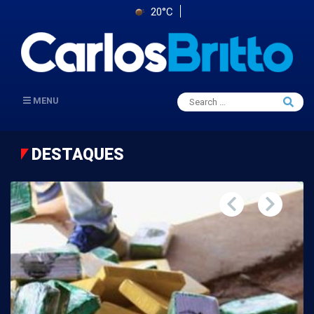
20°C
Search
MENU
Searc
for:
DESTAQUES