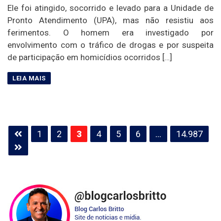
Ele foi atingido, socorrido e levado para a Unidade de
Pronto Atendimento (UPA), mas não resistiu aos
ferimentos. O homem era investigado por
envolvimento com o tráfico de drogas e por suspeita
de participação em homicídios ocorridos […]
Paginação
1
2
3
4
5
6
…
14.987
de
posts