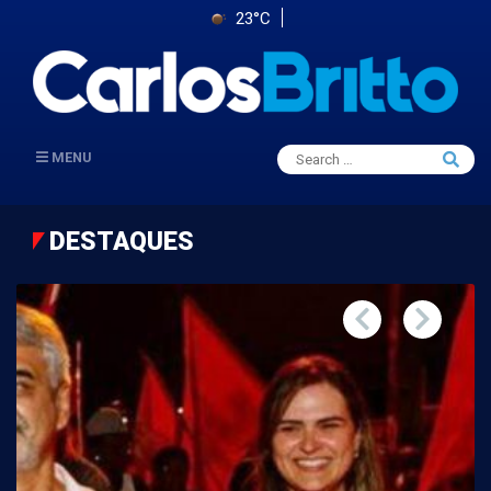
23°C
Search
MENU
Searc
for:
DESTAQUES