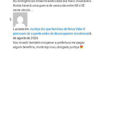
As divergências estão ficando cada dia mais insanáveis.
Ainda haverá uma guerra de secessão entre NE e SE
neste século.…
Luciane
em
Justiça diz que famílias do Nova Vida III
precisam de suporte antes de desocuparem residencial
6
de agosto de 2026
Vou invadir também e esperar a prefeitura me pagar
algum benefício, muito top isso, obrigado justiça