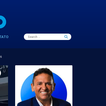
Search
TATO
Search
for:
16