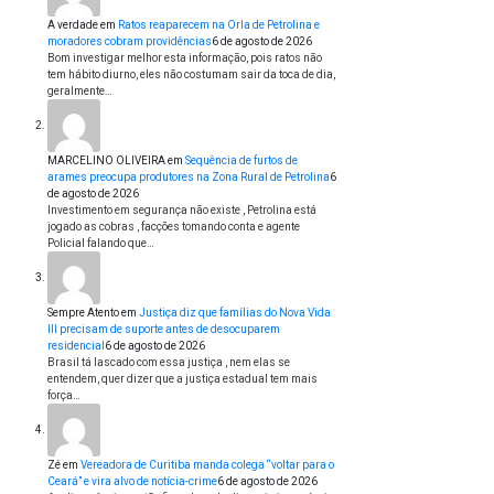
A verdade
em
Ratos reaparecem na Orla de Petrolina e
moradores cobram providências
6 de agosto de 2026
Bom investigar melhor esta informação, pois ratos não
tem hábito diurno, eles não costumam sair da toca de dia,
geralmente…
MARCELINO OLIVEIRA
em
Sequência de furtos de
arames preocupa produtores na Zona Rural de Petrolina
6
de agosto de 2026
Investimento em segurança não existe , Petrolina está
jogado as cobras , facções tomando conta e agente
Policial falando que…
Sempre Atento
em
Justiça diz que famílias do Nova Vida
III precisam de suporte antes de desocuparem
residencial
6 de agosto de 2026
Brasil tá lascado com essa justiça , nem elas se
entendem, quer dizer que a justiça estadual tem mais
força…
Zé
em
Vereadora de Curitiba manda colega “voltar para o
Ceará” e vira alvo de notícia-crime
6 de agosto de 2026