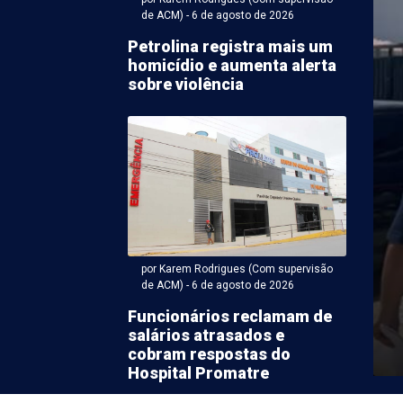
de ACM) - 6 de agosto de 2026
Petrolina registra mais um
homicídio e aumenta alerta
sobre violência
 Karem Rodrigues (Com supervisão de ACM) - 06 de agosto
nários relatam
arga e clima tenso em
 municipal de Petrolina
por Karem Rodrigues (Com supervisão
de ACM) - 6 de agosto de 2026
e uma escola municipal localizada no bairro São
Funcionários reclamam de
 Oeste de Petrolina, reclamam do relacionamento com
salários atrasados e
cobram respostas do
Hospital Promatre