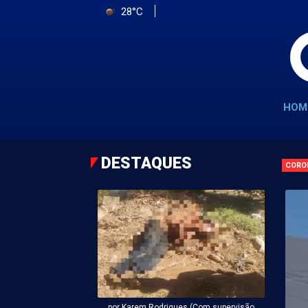
28°C
HOM
DESTAQUES
CORO
por Karem Rodrigues (Com supervisão