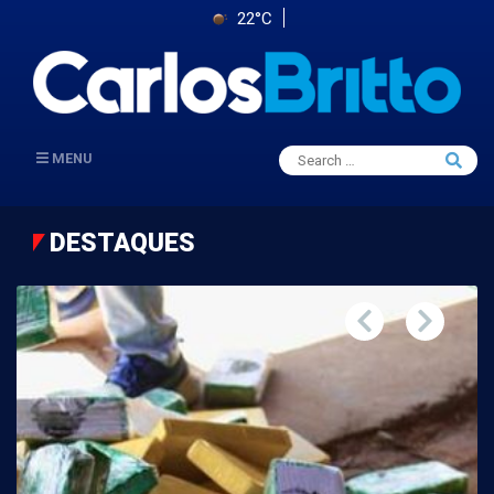
22°C
Search
MENU
Searc
for:
DESTAQUES