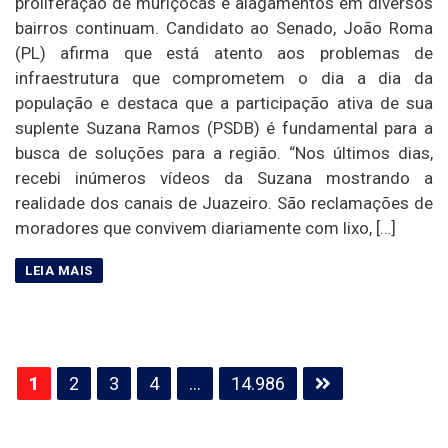
proliferação de muriçocas e alagamentos em diversos
bairros continuam. Candidato ao Senado, João Roma
(PL) afirma que está atento aos problemas de
infraestrutura que comprometem o dia a dia da
população e destaca que a participação ativa de sua
suplente Suzana Ramos (PSDB) é fundamental para a
busca de soluções para a região. “Nos últimos dias,
recebi inúmeros vídeos da Suzana mostrando a
realidade dos canais de Juazeiro. São reclamações de
moradores que convivem diariamente com lixo, […]
Paginação
1
2
3
4
…
14.986
de
posts