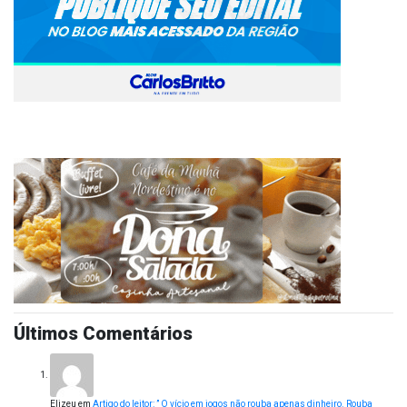
Últimos Comentários
Elizeu
em
Artigo do leitor: ” O vício em jogos não rouba apenas dinheiro. Rouba