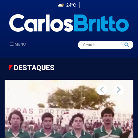
24°C
Search
MENU
Searc
for:
DESTAQUES